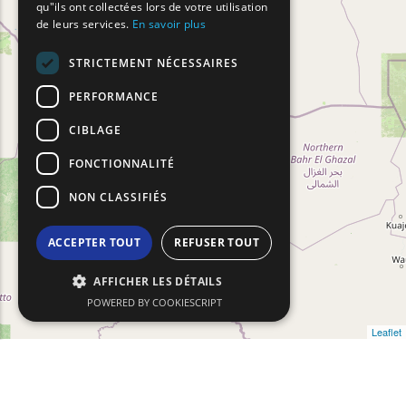
qu"ils ont collectées lors de votre utilisation
TURKISH
de leurs services.
En savoir plus
STRICTEMENT NÉCESSAIRES
PERFORMANCE
CIBLAGE
FONCTIONNALITÉ
NON CLASSIFIÉS
ACCEPTER TOUT
REFUSER TOUT
AFFICHER LES DÉTAILS
POWERED BY COOKIESCRIPT
Leaflet
Filtres De