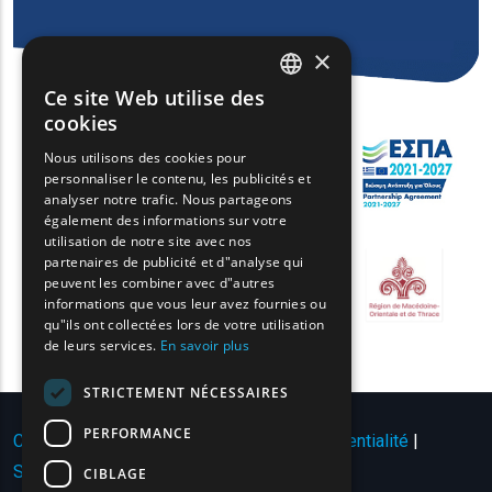
×
Ce site Web utilise des
ENGLISH
cookies
GREEK
Nous utilisons des cookies pour
personnaliser le contenu, les publicités et
FRENCH
analyser notre trafic. Nous partageons
BULGARIAN
également des informations sur votre
utilisation de notre site avec nos
GERMAN
partenaires de publicité et d"analyse qui
peuvent les combiner avec d"autres
ROMANIAN
informations que vous leur avez fournies ou
qu"ils ont collectées lors de votre utilisation
TURKISH
de leurs services.
En savoir plus
STRICTEMENT NÉCESSAIRES
PERFORMANCE
Conditions d'utilisation | Politique de confidentialité
|
Sitemap
|
Contact
CIBLAGE