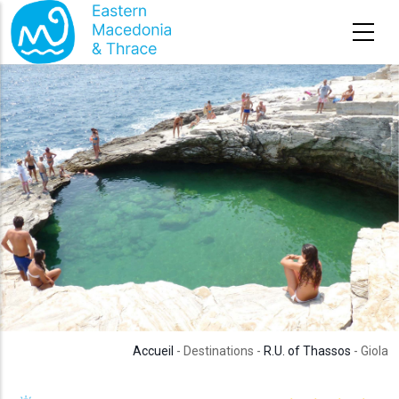
Aller au contenu principal
Accueil
- Destinations -
R.U. of Thassos
- Giola