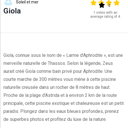
Soleil et mer
Output format
(star)
(star)
(star)
(star
(star)
4
Giola
1 votes with an
average rating of 4.
Giola, connue sous le nom de « Larme d'Aphrodite », est une
merveille naturelle de Thassos. Selon la légende, Zeus
aurait créé Giola comme bain privé pour Aphrodite. Une
courte marche de 300 mètres vous mène à cette piscine
naturelle creusée dans un rocher de 8 mètres de haut.
Proche de la plage d'Astrida et à environ 2 km de la route
principale, cette piscine exotique et chaleureuse est un petit
paradis. Plongez dans les eaux bleues profondes, prenez
de superbes photos et profitez du luxe de la nature.