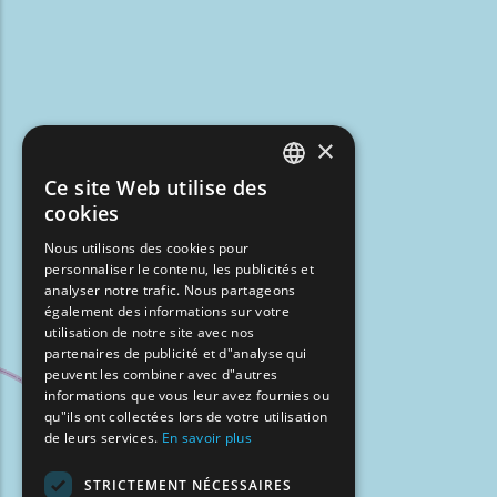
×
Ce site Web utilise des
ENGLISH
cookies
GREEK
Nous utilisons des cookies pour
personnaliser le contenu, les publicités et
FRENCH
analyser notre trafic. Nous partageons
BULGARIAN
également des informations sur votre
utilisation de notre site avec nos
GERMAN
partenaires de publicité et d"analyse qui
peuvent les combiner avec d"autres
ROMANIAN
informations que vous leur avez fournies ou
qu"ils ont collectées lors de votre utilisation
TURKISH
de leurs services.
En savoir plus
STRICTEMENT NÉCESSAIRES