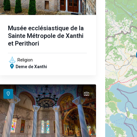
Musée ecclésiastique de la
Sainte Métropole de Xanthi
et Perithori
Religion
Deme de Xanthi
text
text
text
text