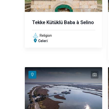
Tekke Kütüklü Baba à Selino
Religion
Celeri
text
text
text