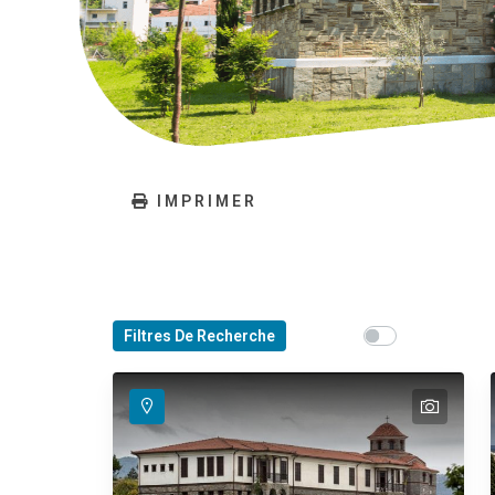
IMPRIMER
Show map on mou
Filtres De Recherche
Déplacez la s
text