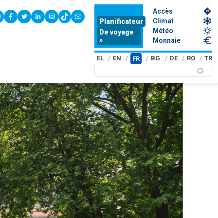
Accès
youtube
facebook
twitter
linkedin
instagram
tiktok
contact
Climat
Planificateur
Météo
De voyage
»
Monnaie
EL
EN
BG
DE
RO
TR
FR