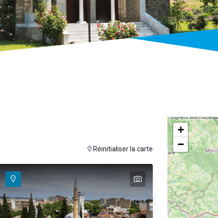
+
−
se hover
ouris pour afficher la carte
Réinitialiser la carte
text