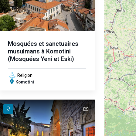
Mosquées et sanctuaires
musulmans à Komotini
(Mosquées Yeni et Eski)
Religion
Komotini
text
text