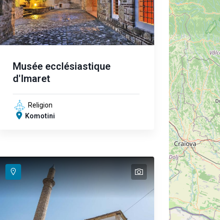
Musée ecclésiastique
d'Imaret
Religion
Komotini
text