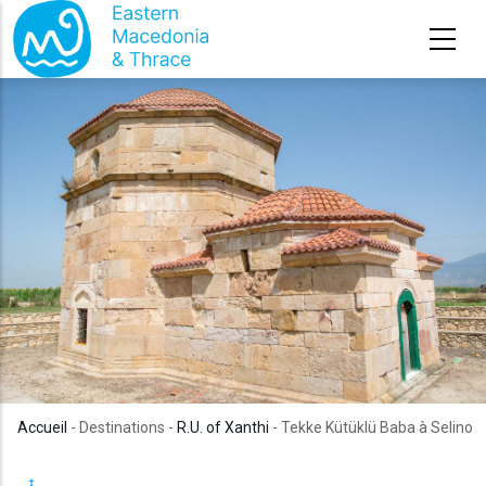
Aller au contenu principal
Accueil
- Destinations -
R.U. of Xanthi
- Tekke Kütüklü Baba à Selino