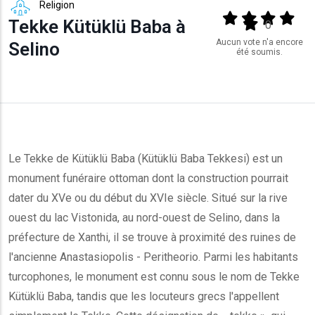
Religion
Output format
(star)
(star)
(star)
(star
Tekke Kütüklü Baba à
(star)
0
Aucun vote n'a encore
Selino
été soumis.
Le Tekke de Kütüklü Baba (Kütüklü Baba Tekkesi) est un
monument funéraire ottoman dont la construction pourrait
dater du XVe ou du début du XVIe siècle. Situé sur la rive
ouest du lac Vistonida, au nord-ouest de Selino, dans la
préfecture de Xanthi, il se trouve à proximité des ruines de
l'ancienne Anastasiopolis - Peritheorio. Parmi les habitants
turcophones, le monument est connu sous le nom de Tekke
Kütüklü Baba, tandis que les locuteurs grecs l'appellent