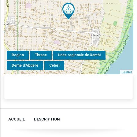
Region
Thrace
Unite regionale de Xanthi
Deme d'Abdere
Celeri
Leaflet
ACCUEIL
DESCRIPTION