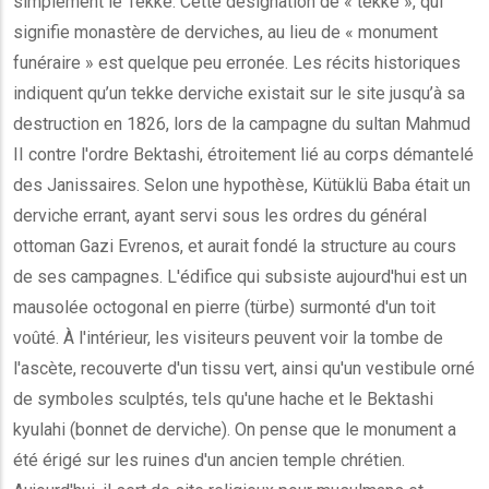
simplement le Tekke. Cette désignation de « tekke », qui
signifie monastère de derviches, au lieu de « monument
funéraire » est quelque peu erronée. Les récits historiques
indiquent qu’un tekke derviche existait sur le site jusqu’à sa
destruction en 1826, lors de la campagne du sultan Mahmud
II contre l'ordre Bektashi, étroitement lié au corps démantelé
des Janissaires. Selon une hypothèse, Kütüklü Baba était un
derviche errant, ayant servi sous les ordres du général
ottoman Gazi Evrenos, et aurait fondé la structure au cours
de ses campagnes. L'édifice qui subsiste aujourd'hui est un
mausolée octogonal en pierre (türbe) surmonté d'un toit
voûté. À l'intérieur, les visiteurs peuvent voir la tombe de
l'ascète, recouverte d'un tissu vert, ainsi qu'un vestibule orné
de symboles sculptés, tels qu'une hache et le Bektashi
kyulahi (bonnet de derviche). On pense que le monument a
été érigé sur les ruines d'un ancien temple chrétien.