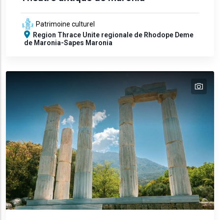
Patrimoine culturel
Region
Thrace
Unite regionale de Rhodope
Deme
de Maronia-Sapes
Maronia
tex
text
text
text
text