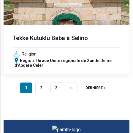
Tekke Kütüklü Baba à Selino
Religion
Region
Thrace
Unite regionale de Xanthi
Deme
d'Abdere
Celeri
PAGE COURANTE
PAGE
PAGE
1
2
3
PAGE SUIVANTE
DERNIÈRE PAGE
››
DERNIÈRE »