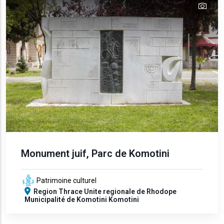
tex
text
Monument juif, Parc de Komotini
Patrimoine culturel
Region
Thrace
Unite regionale de Rhodope
Municipalité de Komotini
Komotini