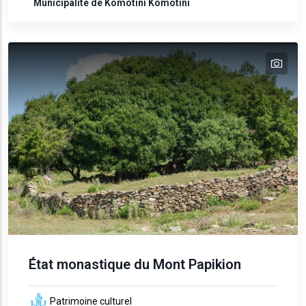
Municipalité de Komotini
Komotini
tex
État monastique du Mont Papikion
Patrimoine culturel