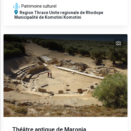
Patrimoine culturel
Region
Thrace
Unite regionale de Rhodope
Municipalité de Komotini
Komotini
tex
text
text
text
Théâtre antique de Maronia