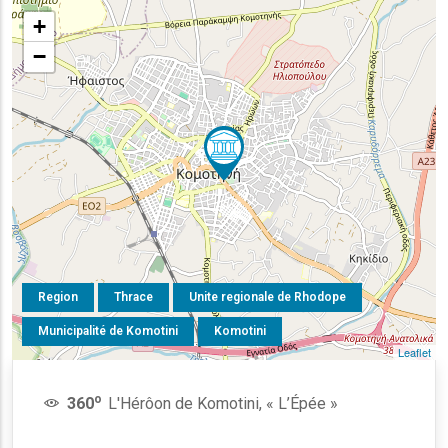
+
−
Region
Thrace
Unite regionale de Rhodope
Municipalité de Komotini
Komotini
Leaflet
o
360
L'Hérôon de Komotini, « L’Épée »