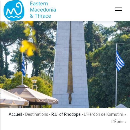
Aller au contenu principal
Accueil
- Destinations -
R.U. of Rhodope
- L'Hérôon de Komotini, «
L’Épée »