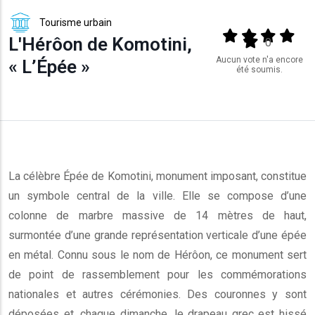
Tourisme urbain
Output format
(star)
(star)
(star)
(star
L'Hérôon de Komotini,
(star)
0
Aucun vote n'a encore
« L’Épée »
été soumis.
La célèbre Épée de Komotini, monument imposant, constitue
un symbole central de la ville. Elle se compose d’une
colonne de marbre massive de 14 mètres de haut,
surmontée d’une grande représentation verticale d’une épée
en métal. Connu sous le nom de Hérôon, ce monument sert
de point de rassemblement pour les commémorations
nationales et autres cérémonies. Des couronnes y sont
déposées et, chaque dimanche, le drapeau grec est hissé