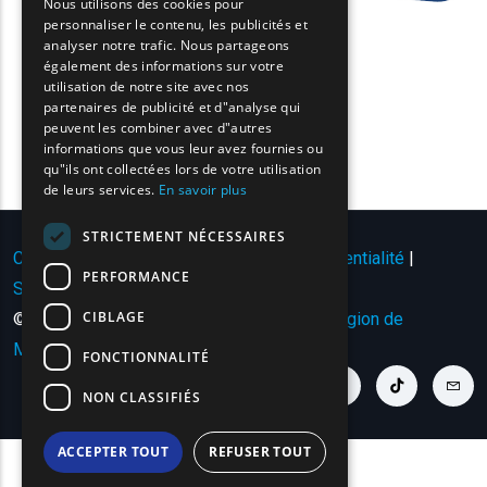
Nous utilisons des cookies pour
personnaliser le contenu, les publicités et
FRENCH
analyser notre trafic. Nous partageons
BULGARIAN
également des informations sur votre
utilisation de notre site avec nos
GERMAN
partenaires de publicité et d"analyse qui
peuvent les combiner avec d"autres
ROMANIAN
informations que vous leur avez fournies ou
qu"ils ont collectées lors de votre utilisation
TURKISH
de leurs services.
En savoir plus
STRICTEMENT NÉCESSAIRES
Conditions d'utilisation | Politique de confidentialité
|
PERFORMANCE
Sitemap
|
Contact
CIBLAGE
© Copyright 2024 - Tous droits réservés
Région de
Macédoine orientale et de Thrace
.
FONCTIONNALITÉ
youtube link
facebook link
twitter link
linkedin link
instagram link
tiktok link
cont
NON CLASSIFIÉS
ACCEPTER TOUT
REFUSER TOUT