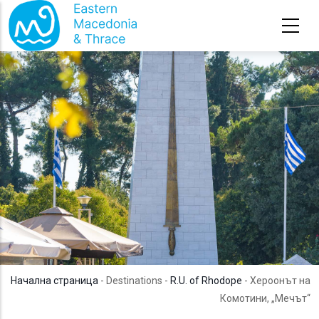
Премини към основното съдържание
Начална страница
- Destinations -
R.U. of Rhodope
- Хероонът на
Комотини, „Мечът“