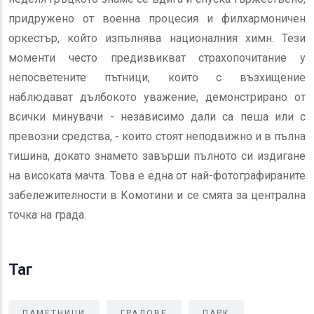
придружено от военна процесия и филхармоничен
оркестър, който изпълнява националния химн. Тези
моменти често предизвикват страхопочитание у
непосветените пътници, които с възхищение
наблюдават дълбокото уважение, демонстрирано от
всички минувачи - независимо дали са пеша или с
превозни средства, - които стоят неподвижно и в пълна
тишина, докато знамето завърши пълното си издигане
на високата мачта. Това е една от най-фотографираните
забележителности в Комотини и се смята за централна
точка на града.
Таг
ПАМЕТНИЦИ
ГРАДОВЕ
ПАРК