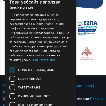
Този уебсайт използва
ENGLISH
бисквитки
GREEK
Ние използваме бисквитки, за да
персонализираме съдържанието,
FRENCH
рекламите и да анализираме нашия
BULGARIAN
трафик. Също така споделяме
информация за използването на нашия
GERMAN
сайт от ваша страна с нашите партньори
за реклама и анализи, които може да я
ROMANIAN
комбинират с друга информация, която
сте им предоставили или която са
TURKISH
събрали от вашето използване на
техните услуги.
Прочетете още
СТРОГО НЕОБХОДИМО
ЕФЕКТИВНОСТ
Условия за ползване | Политика за поверителност
|
ТАРГЕТИРАНЕ
Карта на сайта
|
Свържете се с
ФУНКЦИОНАЛНОСТ
© Авторско право 2024 - Всички права запазени
Регион
НЕКЛАСИФИЦИРАНИ
Източна Македония и Тракия
.