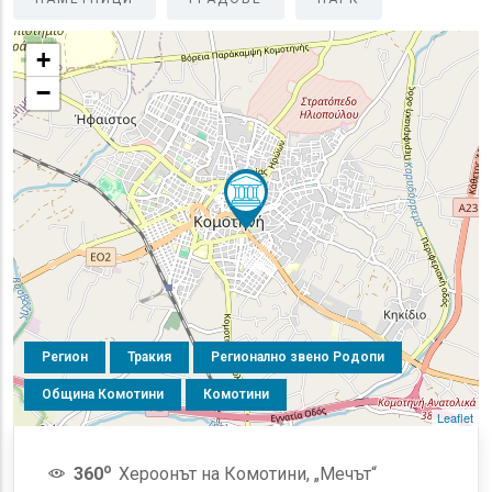
+
−
Регион
Тракия
Регионално звено Родопи
Община Комотини
Комотини
Leaflet
o
360
Хероонът на Комотини, „Мечът“