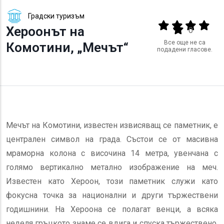
Градски туризъм
Output format
(star)
(star)
(star)
(star
Хероонът на
(star)
0
Все още не са
Комотини, „Мечът“
подадени гласове.
Мечът на Комотини, известен извисяващ се паметник, е
централен символ на града. Състои се от масивна
мраморна колона с височина 14 метра, увенчана с
голямо вертикално метално изображение на меч.
Известен като Хероон, този паметник служи като
фокусна точка за национални и други тържествени
годишнини. На Хероона се полагат венци, а всяка
неделя гръцкото знаме се вдига и спуска тържествено,