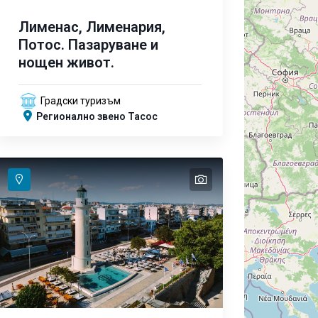
Лименас, Лименария,
Потос. Пазаруване и
нощен живот.
Градски туризъм
Регионално звено Тасос
text
text
text
text
text
text
text
text
text
text
text
text
text
text
text