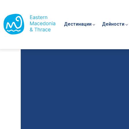
Main navigation
Премини към основното съдържание
Дестинации
Дейности