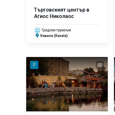
Търговският център в
Агиос Николаос
Градски туризъм
Кавала (Kavala)
text
text
text