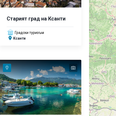
Старият град на Ксанти
Градски туризъм
Ксанти
text
text
text
text
text
text
text
text
text
text
text
text
text
text