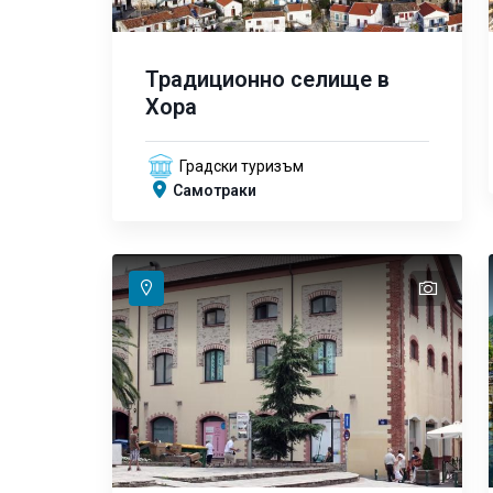
Традиционно селище в
Хора
Градски туризъм
Самотраки
text
text