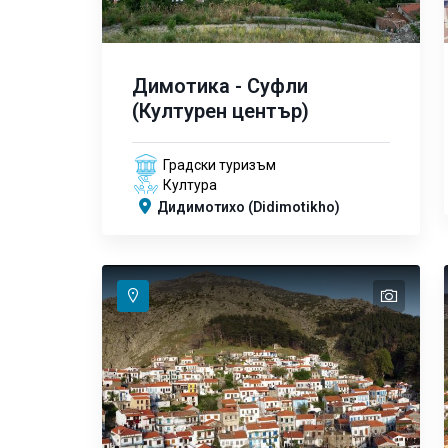
Димотика - Суфли
(Културен център)
Градски туризъм
Култура
Дидимотихо (Didimotikho)
text