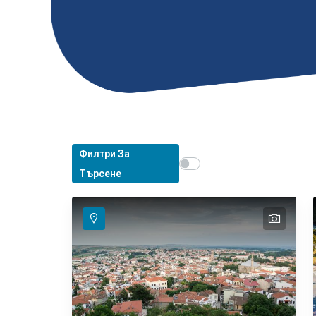
Филтри За
Show map on mouse hover
Задръжте мишката, за д
Търсене
text