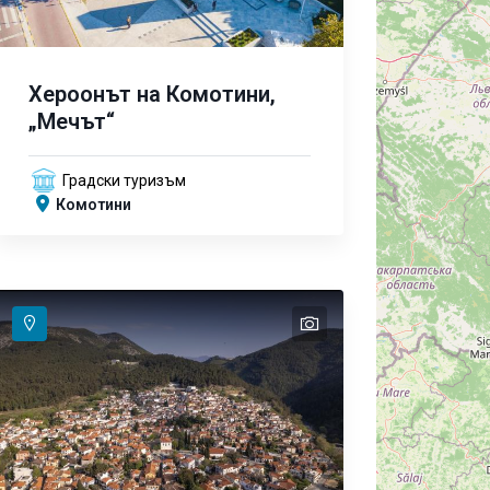
Хероонът на Комотини,
„Мечът“
Градски туризъм
Комотини
text
text
text
text
text