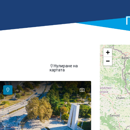
+
−
Нулиране на
а се покаже на картата
картата
text