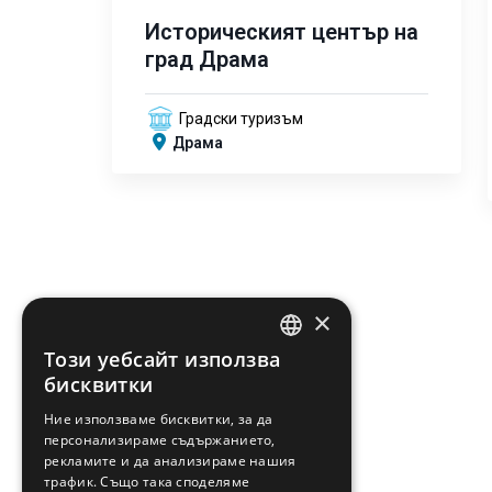
Историческият център на
град Драма
Градски туризъм
Драма
×
Този уебсайт използва
ENGLISH
бисквитки
GREEK
Ние използваме бисквитки, за да
персонализираме съдържанието,
FRENCH
рекламите и да анализираме нашия
BULGARIAN
трафик. Също така споделяме