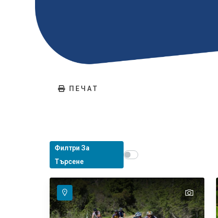
ПЕЧАТ
Филтри За
Show map on mouse hover
Задръжте мишката, за д
Търсене
text