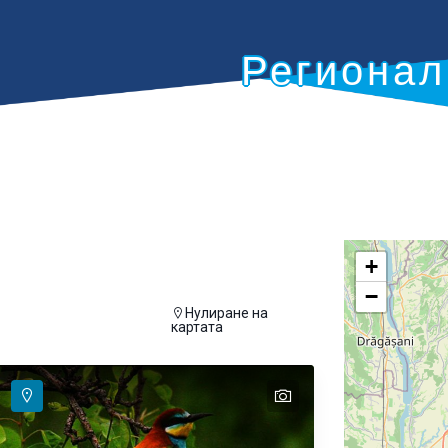
Регионал
+
−
Нулиране на
а се покаже на картата
картата
text