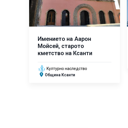
Имението на Аарон
Мойсей, старото
кметство на Ксанти
Kултурно наследство
Община Ксанти