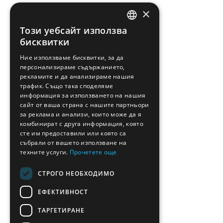
×
Този уебсайт използва
ENGLISH
бисквитки
GREEK
Ние използваме бисквитки, за да
персонализираме съдържанието,
FRENCH
рекламите и да анализираме нашия
BULGARIAN
трафик. Също така споделяме
информация за използването на нашия
GERMAN
сайт от ваша страна с нашите партньори
за реклама и анализи, които може да я
ROMANIAN
комбинират с друга информация, която
сте им предоставили или която са
TURKISH
събрали от вашето използване на
техните услуги.
Прочетете още
СТРОГО НЕОБХОДИМО
ЕФЕКТИВНОСТ
ТАРГЕТИРАНЕ