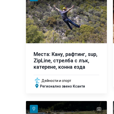
Места: Кану, рафтинг, sup,
ZipLine, стрелба с лък,
катерене, конна езда
Дейности и спорт
Регионално звено Ксанти
text