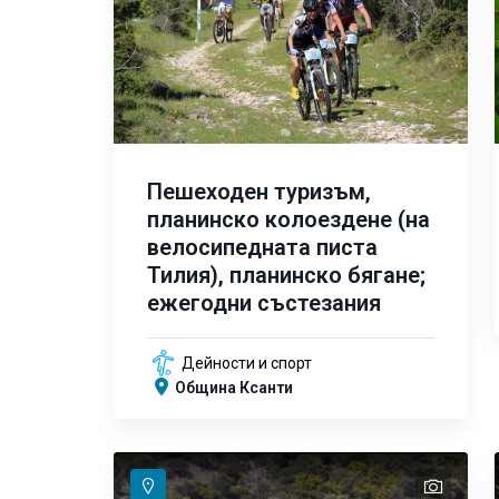
Пешеходен туризъм,
планинско колоездене (на
велосипедната писта
Тилия), планинско бягане;
ежегодни състезания
Дейности и спорт
Община Ксанти
text
text
text
text
text
text
text
text
text
text
text
text