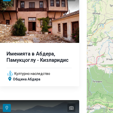
Именията в Абдера,
Памукцоглу - Кизларидис
Kултурно наследство
Община Абдира
text