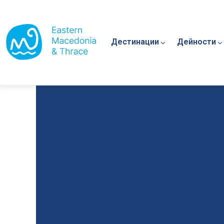
Main navigation
Премини към основното съдържание
Дестинации
Дейности