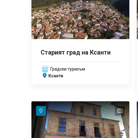
Старият град на Ксанти
Градски туризъм
Ксанти
text