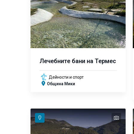
Лечебните бани на Термес
Дейности и спорт
Община Мики
text
text
text
text
text