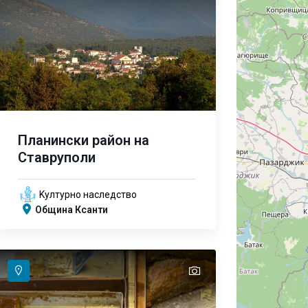
Планински район на
Ставруполи
Kултурно наследство
Община Ксанти
text