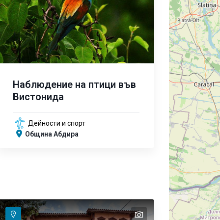
Наблюдение на птици във
Вистонида
Дейности и спорт
Община Абдира
text