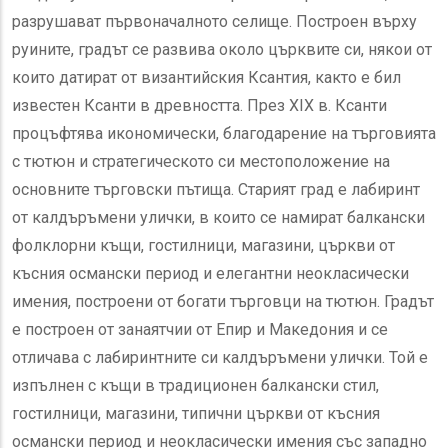
разрушават първоначалното селище. Построен върху
руините, градът се развива около църквите си, някои от
които датират от византийския Ксантия, както е бил
известен Ксанти в древността. През XIX в. Ксанти
процъфтява икономически, благодарение на търговията
с тютюн и стратегическото си местоположение на
основните търговски пътища. Старият град е лабиринт
от калдъръмени улички, в които се намират балкански
фолклорни къщи, гостилници, магазини, църкви от
късния османски период и елегантни неокласически
имения, построени от богати търговци на тютюн. Градът
е построен от занаятчии от Епир и Македония и се
отличава с лабиринтните си калдъръмени улички. Той е
изпълнен с къщи в традиционен балкански стил,
гостилници, магазини, типични църкви от късния
османски период и неокласически имения със западно