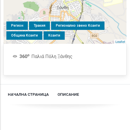
Регион
Тракия
Регионално звено Ксанти
Община Ксанти
Ксанти
Leaflet
o
360
Παλιά Πόλη Ξάνθης
НАЧАЛНА СТРАНИЦА
ОПИСАНИЕ