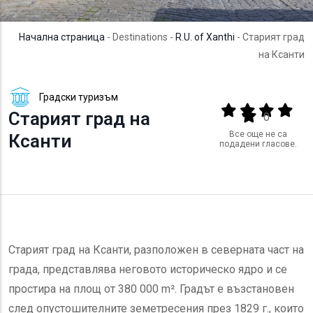
Начална страница
- Destinations -
R.U. of Xanthi
- Старият град
на Ксанти
Градски туризъм
Output format
(star)
(star)
(star)
(star
Старият град на
(star)
0
Все още не са
Ксанти
подадени гласове.
Старият град на Ксанти, разположен в северната част на
града, представлява неговото историческо ядро и се
простира на площ от 380 000 m². Градът е възстановен
след опустошителните земетресения през 1829 г., които