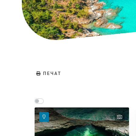
ПЕЧАТ
Show map on mouse hover
Задръжте мишката, за да се покаже на карт
text