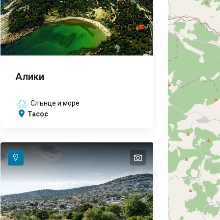
Алики
Слънце и море
Тасос
text
text
text
text