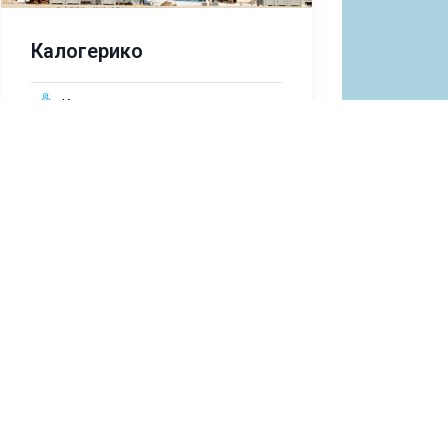
Калогерико
Kултурно наследство
Регионално звено Тасос
text
Древният театър