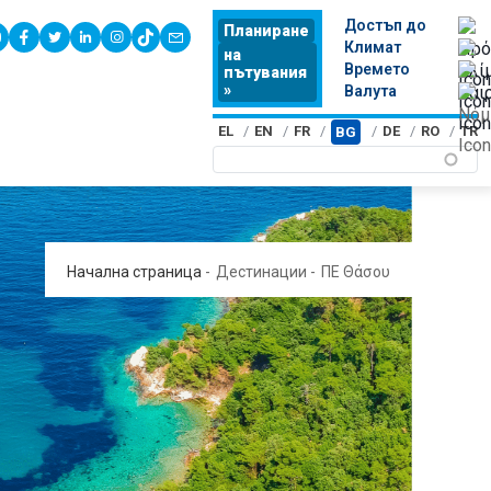
Достъп до
Планиране
youtube
facebook
twitter
linkedin
instagram
tiktok
contact
Климат
на
Времето
пътувания
»
Валута
EL
EN
FR
DE
RO
TR
BG
Начална страница
-
Дестинации
-
ΠΕ Θάσου