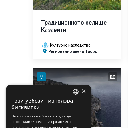
Традиционното селище
Казавити
Kултурно наследство
Регионално звено Тасос
text
text
text
text
text
×
Този уебсайт използва
ENGLISH
бисквитки
GREEK
Ние използваме бисквитки, за да
персонализираме съдържанието,
FRENCH
рекламите и да анализираме нашия