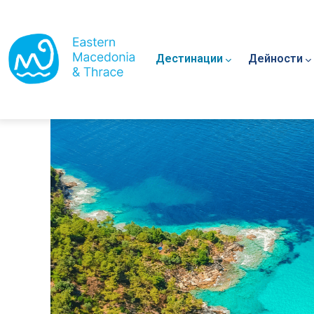
Main navigation
Премини към основното съдържание
Дестинации
Дейности