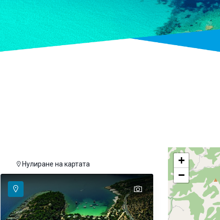
+
ата
Нулиране на картата
−
text