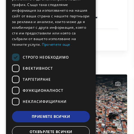
BULGARIAN
трафик. Също така споделяме
информация за използването на нашия
Светият манастир
GERMAN
сайт от ваша страна с нашите партньори
„Архангел Михаил“
за реклама и анализи, които може да я
ROMANIAN
комбинират с друга информация, която
сте им предоставили или която са
TURKISH
Религия
събрали от вашето използване на
Тасос
техните услуги.
Прочетете още
СТРОГО НЕОБХОДИМО
ЕФЕКТИВНОСТ
ТАРГЕТИРАНЕ
text
ФУНКЦИОНАЛНОСТ
НЕКЛАСИФИЦИРАНИ
ПРИЕМЕТЕ ВСИЧКИ
ОТХВЪРЛЕТЕ ВСИЧКИ