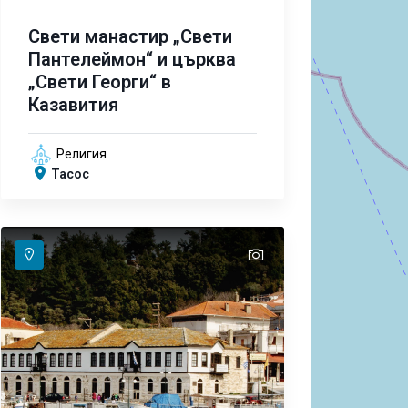
Свети манастир „Свети
Пантелеймон“ и църква
„Свети Георги“ в
Казавития
Религия
Тасос
text