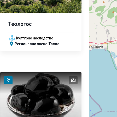
Теологос
Kултурно наследство
Регионално звено Тасос
text