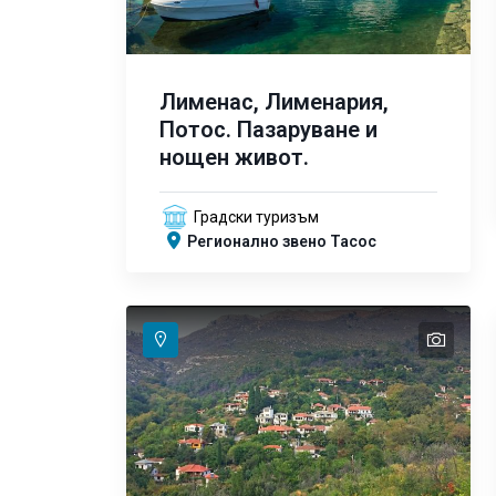
Лименас, Лименария,
Потос. Пазаруване и
нощен живот.
Градски туризъм
Регионално звено Тасос
text
text
text
text