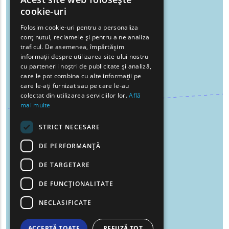
ENGLISH
cookie-uri
GREEK
Folosim cookie-uri pentru a personaliza
conținutul, reclamele și pentru a ne analiza
FRENCH
traficul. De asemenea, împărtășim
BULGARIAN
informații despre utilizarea site-ului nostru
cu partenerii noștri de publicitate și analiză,
GERMAN
care le pot combina cu alte informații pe
care le-ați furnizat sau pe care le-au
ROMANIAN
colectat din utilizarea serviciilor lor.
Află
mai multe
TURKISH
STRICT NECESARE
DE PERFORMANȚĂ
DE TARGETARE
DE FUNCŢIONALITATE
NECLASIFICATE
ACCEPTĂ TOATE
REFUZĂ TOT