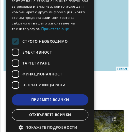
сайт от ваша страна с нашите партньори
за реклама и анализи, които може да я
ROMANIAN
комбинират с друга информация, която
сте им предоставили или която са
TURKISH
събрали от вашето използване на
техните услуги.
Прочетете още
СТРОГО НЕОБХОДИМО
ЕФЕКТИВНОСТ
ТАРГЕТИРАНЕ
Leaflet
ФУНКЦИОНАЛНОСТ
Филтри
НЕКЛАСИФИЦИРАНИ
Show map on mouse hover
За
Задръжте мишката, за да се покаже на карта
ПРИЕМЕТЕ ВСИЧКИ
Търсене
ОТХВЪРЛЕТЕ ВСИЧКИ
text
ПОКАЖЕТЕ ПОДРОБНОСТИ