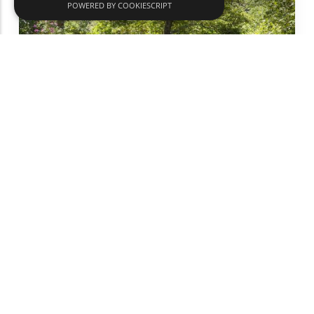
POWERED BY COOKIESCRIPT
Термални бани
Дейности и спорт
Самотраки
text