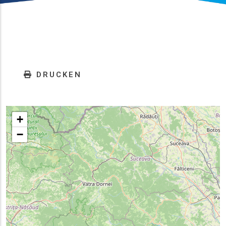
DRUCKEN
+
−