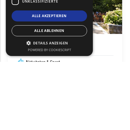
UNKLASSIFIZIERTE
ALLE AKZEPTIEREN
ALLE ABLEHNEN
DETAILS ANZEIGEN
Thermalbäder
POWERED BY COOKIESCRIPT
Aktivitaten & Sport
Samothraki
text