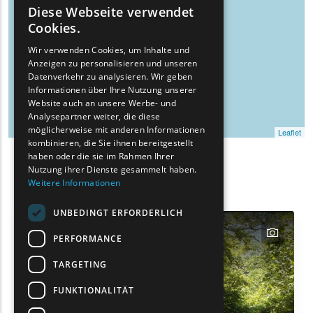
Diese Webseite verwendet
ENGLISH
Cookies.
GREEK
Wir verwenden Cookies, um Inhalte und
Anzeigen zu personalisieren und unseren
FRENCH
Datenverkehr zu analysieren. Wir geben
BULGARIAN
Informationen über Ihre Nutzung unserer
Website auch an unsere Werbe- und
GERMAN
Analysepartner weiter, die diese
möglicherweise mit anderen Informationen
Leaflet
ROMANIAN
kombinieren, die Sie ihnen bereitgestellt
haben oder die sie im Rahmen Ihrer
TURKISH
Such-
Nutzung ihrer Dienste gesammelt haben.
Show map on mouse hover
Den Mauszeiger ziehen, um auf der Karte anzuzeig
Weitere Informationen
Filter
UNBEDINGT ERFORDERLICH
text
PERFORMANCE
TARGETING
FUNKTIONALITÄT