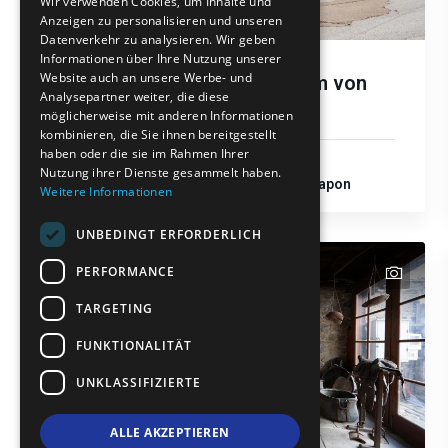
Wir verwenden Cookies, um Inhalte und
Anzeigen zu personalisieren und unseren
FRENCH
Datenverkehr zu analysieren. Wir geben
BULGARIAN
Informationen über Ihre Nutzung unserer
Website auch an unsere Werbe- und
Volkskundemuseum von
GERMAN
Analysepartner weiter, die diese
Xylagani
möglicherweise mit anderen Informationen
ROMANIAN
kombinieren, die Sie ihnen bereitgestellt
haben oder die sie im Rahmen Ihrer
TURKISH
Kulturelles Erbe
Nutzung ihrer Dienste gesammelt haben.
Gemeinde Maroneia-Sapon
Weitere Informationen
UNBEDINGT ERFORDERLICH
text
text
text
text
text
text
PERFORMANCE
TARGETING
FUNKTIONALITÄT
UNKLASSIFIZIERTE
ALLE AKZEPTIEREN