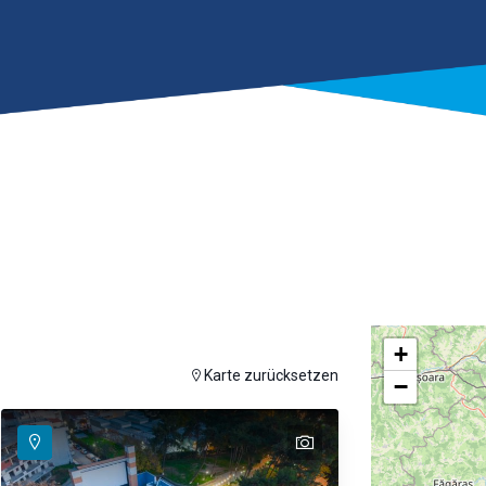
+
auf der Karte anzuzeigen
Karte zurücksetzen
−
text