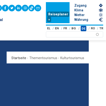
Zugang
youtube
facebook
twitter
linkedin
instagram
tiktok
contact
Klima
Reiseplaner
Wetter
»
al
Währung
EL
EN
FR
BG
RO
TR
DE
Startseite
-
Thementourismus
-
Kulturtourismus