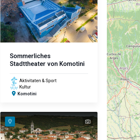
Sommerliches
Stadttheater von Komotini
Aktivitaten & Sport
Kultur
Komotini
text
text