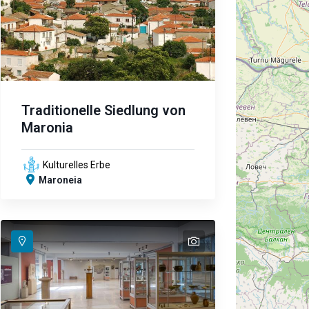
Traditionelle Siedlung von
Maronia
Kulturelles Erbe
Maroneia
text
text