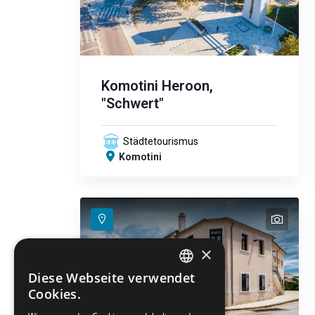
Komotini Heroon,
"Schwert"
Städtetourismus
Komotini
text
text
×
Diese Webseite verwendet
ENGLISH
Cookies.
GREEK