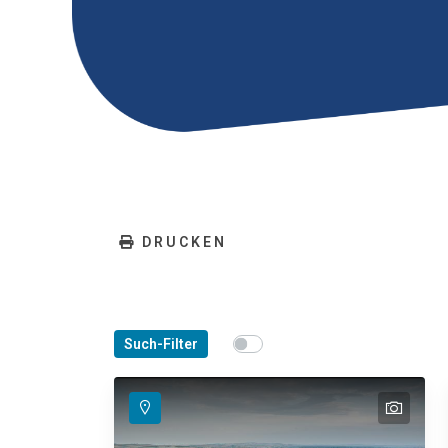
DRUCKEN
Show map on mouse hover
Such-Filter
Den Mauszeiger ziehen, um 
text