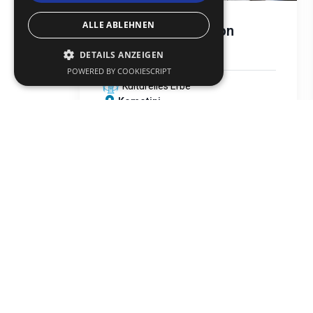
ALLE ABLEHNEN
Folkloremuseum von
Komotini (MOK)
DETAILS ANZEIGEN
POWERED BY COOKIESCRIPT
Kulturelles Erbe
Komotini
text