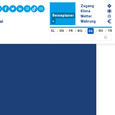
Zugang
youtube
facebook
twitter
linkedin
instagram
tiktok
contact
Klima
Reiseplaner
Wetter
»
al
Währung
EL
EN
FR
BG
RO
TR
DE