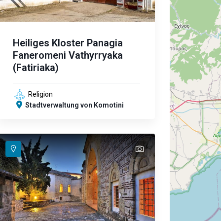
Heiliges Kloster Panagia
Faneromeni Vathyrryaka
(Fatiriaka)
Religion
Stadtverwaltung von Komotini
text
text