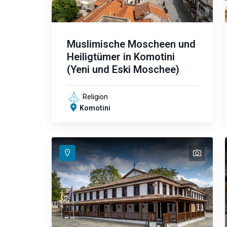
Muslimische Moscheen und
Heiligtümer in Komotini
(Yeni und Eski Moschee)
Religion
Komotini
text
text