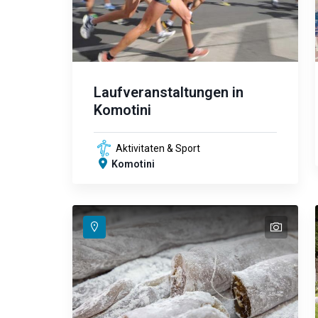
Laufveranstaltungen in
Komotini
Aktivitaten & Sport
Komotini
text
text
text