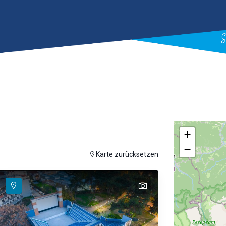
+
−
auf der Karte anzuzeigen
Karte zurücksetzen
text