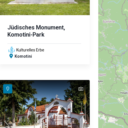
Jüdisches Monument,
Komotini-Park
Kulturelles Erbe
Komotini
text
text