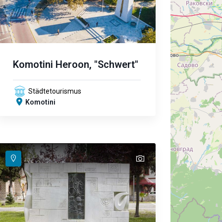
Komotini Heroon, "Schwert"
Städtetourismus
Komotini
text
text