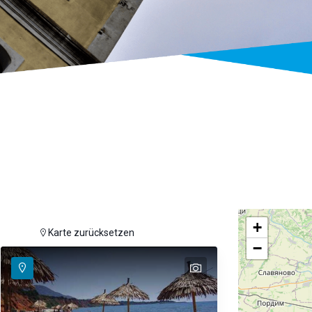
+
uzeigen
Karte zurücksetzen
−
text
text