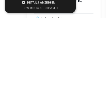
Jüdisches Monument,
DETAILS ANZEIGEN
Komotini-Park
POWERED BY COOKIESCRIPT
Kulturelles Erbe
Komotini
text
Muslimische Moscheen
und Heiligtümer in