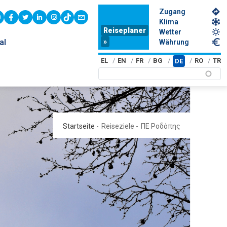
Zugang
youtube
facebook
twitter
linkedin
instagram
tiktok
contact
Klima
Reiseplaner
Wetter
»
al
Währung
EL
EN
FR
BG
RO
TR
DE
Startseite
-
Reiseziele
-
ΠΕ Ροδόπης