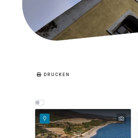
DRUCKEN
Show map on mouse hover
Den Mauszeiger ziehen, um auf der Karte anz
text