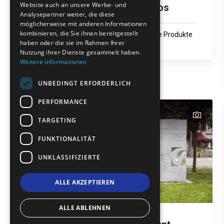
Website auch an unsere Werbe- und
Tsipouro von Iasmos
GERMAN
Analysepartner weiter, die diese
möglicherweise mit anderen Informationen
ROMANIAN
kombinieren, die Sie ihnen bereitgestellt
Gastronomie und lokale Produkte
haben oder die sie im Rahmen Ihrer
TURKISH
Iasmos
Nutzung ihrer Dienste gesammelt haben.
Weitere Informationen
UNBEDINGT ERFORDERLICH
PERFORMANCE
text
text
TARGETING
FUNKTIONALITÄT
UNKLASSIFIZIERTE
ALLE AKZEPTIEREN
ALLE ABLEHNEN