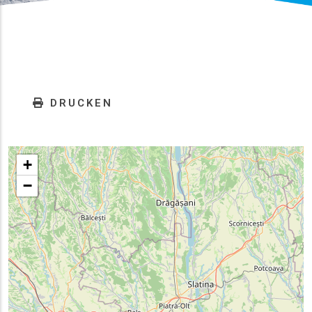
DRUCKEN
+
−