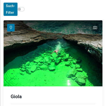
Such-
Show map on mouse hover
Den Mauszeiger ziehen, um auf der Karte anzuzeige
Filter
text
Giola