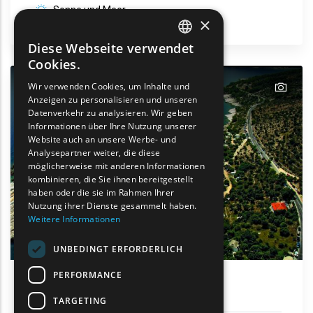
Sonne und Meer
×
Thassos
Diese Webseite verwendet
ENGLISH
Cookies.
GREEK
text
Wir verwenden Cookies, um Inhalte und
Anzeigen zu personalisieren und unseren
FRENCH
Datenverkehr zu analysieren. Wir geben
BULGARIAN
Informationen über Ihre Nutzung unserer
Website auch an unsere Werbe- und
GERMAN
Analysepartner weiter, die diese
möglicherweise mit anderen Informationen
ROMANIAN
kombinieren, die Sie ihnen bereitgestellt
haben oder die sie im Rahmen Ihrer
TURKISH
Nutzung ihrer Dienste gesammelt haben.
Weitere Informationen
UNBEDINGT ERFORDERLICH
PERFORMANCE
Alyki
TARGETING