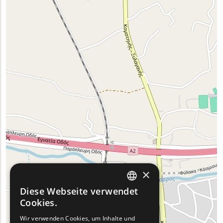
×
Diese Webseite verwendet
ENGLISH
Cookies.
GREEK
Wir verwenden Cookies, um Inhalte und