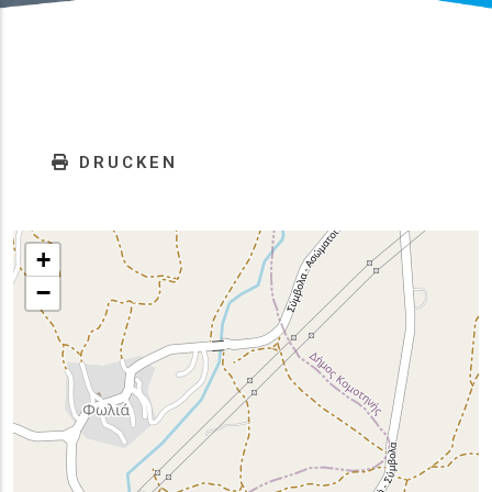
DRUCKEN
+
−