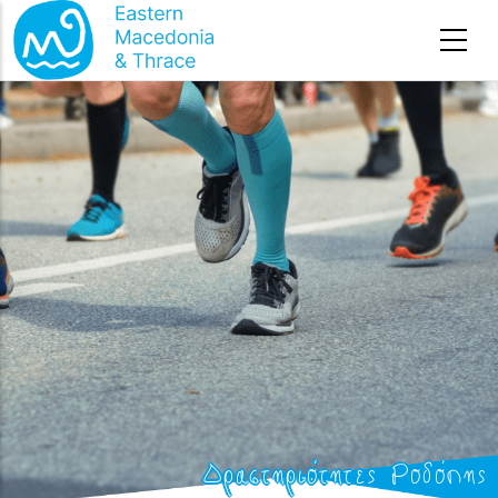
Начална страница
-
Дейности
-
Δραστηριότητες Ροδόπης
Премини към основното съдържание
Δραστηριότητες Ροδόπης