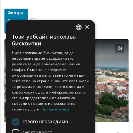
Филтри
Show map on mouse hover
За
Задръжте мишката, за да се покаже на картата
×
Търсене
Този уебсайт използва
ENGLISH
бисквитки
text
GREEK
Ние използваме бисквитки, за да
персонализираме съдържанието,
FRENCH
рекламите и да анализираме нашия
BULGARIAN
трафик. Също така споделяме
информация за използването на нашия
GERMAN
сайт от ваша страна с нашите партньори
за реклама и анализи, които може да я
ROMANIAN
комбинират с друга информация, която
сте им предоставили или която са
TURKISH
събрали от вашето използване на
техните услуги.
Прочетете още
СТРОГО НЕОБХОДИМО
ЕФЕКТИВНОСТ