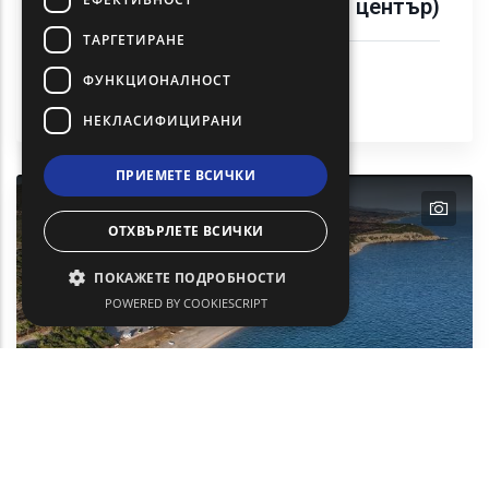
Димотика - Суфли (Културен център)
ТАРГЕТИРАНЕ
Градски туризъм
ФУНКЦИОНАЛНОСТ
Култура
Дидимотихо (Didimotikho)
НЕКЛАСИФИЦИРАНИ
ПРИЕМЕТЕ ВСИЧКИ
text
ОТХВЪРЛЕТЕ ВСИЧКИ
ПОКАЖЕТЕ ПОДРОБНОСТИ
POWERED BY COOKIESCRIPT