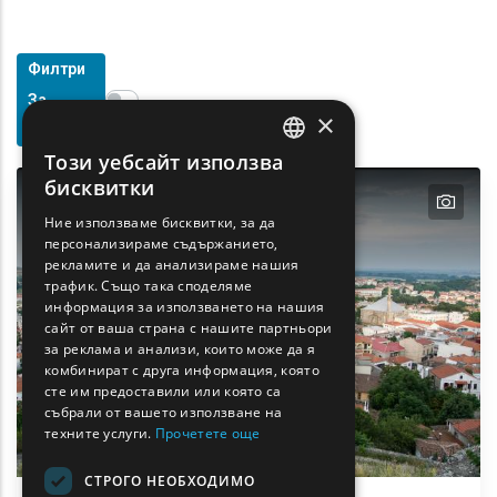
Филтри
Show map on mouse hover
За
Задръжте мишката, за да се покаже на картата
×
Търсене
Този уебсайт използва
ENGLISH
бисквитки
text
GREEK
Ние използваме бисквитки, за да
персонализираме съдържанието,
FRENCH
рекламите и да анализираме нашия
BULGARIAN
трафик. Също така споделяме
информация за използването на нашия
GERMAN
сайт от ваша страна с нашите партньори
за реклама и анализи, които може да я
ROMANIAN
комбинират с друга информация, която
сте им предоставили или която са
TURKISH
събрали от вашето използване на
техните услуги.
Прочетете още
СТРОГО НЕОБХОДИМО