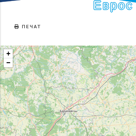
Еврос
ПЕЧАТ
+
−