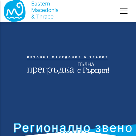
Премини към основното съдържание
Регионално звено