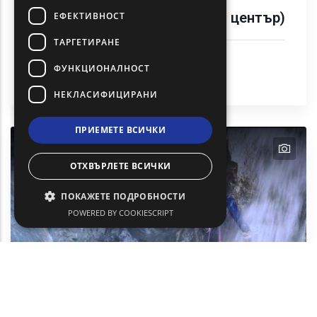
Димотика - Суфли (Културен център)
ЕФЕКТИВНОСТ
ТАРГЕТИРАНЕ
Градски туризъм
ФУНКЦИОНАЛНОСТ
Култура
Дидимотихо (Didimotikho)
НЕКЛАСИФИЦИРАНИ
ПРИЕМЕТЕ ВСИЧКИ
text
ОТХВЪРЛЕТЕ ВСИЧКИ
ПОКАЖЕТЕ ПОДРОБНОСТИ
POWERED BY COOKIESCRIPT