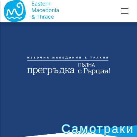
Премини към основното съдържание
Самотраки