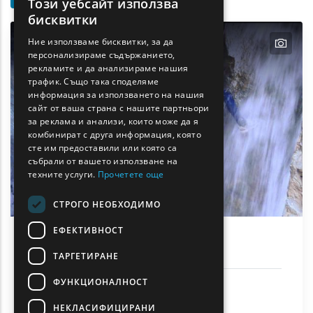
Този уебсайт използва
ENGLISH
бисквитки
GREEK
text
Ние използваме бисквитки, за да
персонализираме съдържанието,
FRENCH
рекламите и да анализираме нашия
BULGARIAN
трафик. Също така споделяме
информация за използването на нашия
GERMAN
сайт от ваша страна с нашите партньори
за реклама и анализи, които може да я
ROMANIAN
комбинират с друга информация, която
сте им предоставили или която са
TURKISH
събрали от вашето използване на
техните услуги.
Прочетете още
СТРОГО НЕОБХОДИМО
ЕФЕКТИВНОСТ
Каньонинг във Ватрес
ТАРГЕТИРАНЕ
ФУНКЦИОНАЛНОСТ
Дейности и спорт
Самотраки
НЕКЛАСИФИЦИРАНИ