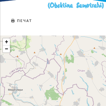
(Obshtina Samotraki)
ПЕЧАТ
+
−