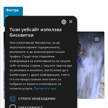
Филтри
Show map on mouse hover
За
Задръжте мишката, за да се покаже на картата
×
Търсене
Този уебсайт използва
ENGLISH
бисквитки
text
GREEK
Ние използваме бисквитки, за да
персонализираме съдържанието,
FRENCH
рекламите и да анализираме нашия
BULGARIAN
трафик. Също така споделяме
информация за използването на нашия
GERMAN
сайт от ваша страна с нашите партньори
за реклама и анализи, които може да я
ROMANIAN
комбинират с друга информация, която
сте им предоставили или която са
TURKISH
събрали от вашето използване на
техните услуги.
Прочетете още
СТРОГО НЕОБХОДИМО
ЕФЕКТИВНОСТ