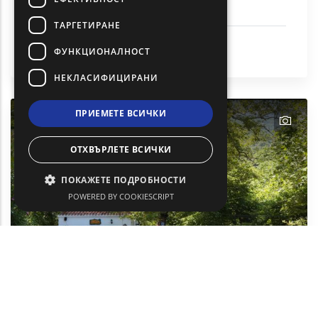
Каньонинг във Ватрес
ТАРГЕТИРАНЕ
Дейности и спорт
ФУНКЦИОНАЛНОСТ
Самотраки
НЕКЛАСИФИЦИРАНИ
ПРИЕМЕТЕ ВСИЧКИ
text
ОТХВЪРЛЕТЕ ВСИЧКИ
ПОКАЖЕТЕ ПОДРОБНОСТИ
POWERED BY COOKIESCRIPT