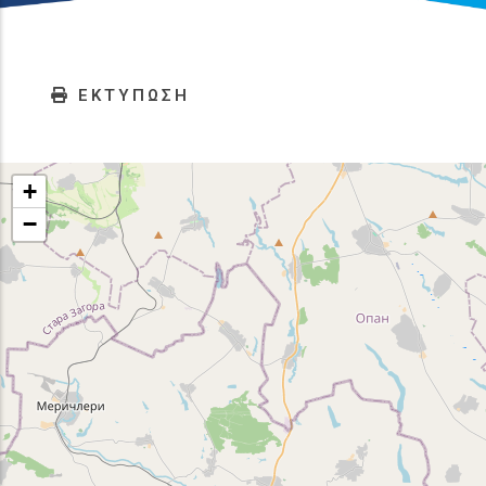
ΕΚΤΥΠΩΣΗ
+
−