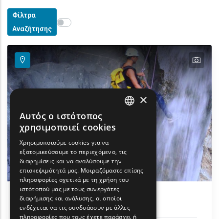
Φίλτρα
Show map on mouse hover
Περάστε το ποντίκι για εμφάνιση στον χάρτη
Αναζήτησης
text
×
Αυτός ο ιστότοπος
ENGLISH
χρησιμοποιεί cookies
GREEK
Χρησιμοποιούμε cookies για να
εξατομικεύσουμε το περιεχόμενο, τις
FRENCH
διαφημίσεις και να αναλύσουμε την
BULGARIAN
επισκεψιμότητά μας. Μοιραζόμαστε επίσης
πληροφορίες σχετικά με τη χρήση του
GERMAN
ιστότοπού μας με τους συνεργάτες
διαφήμισης και ανάλυσης, οι οποίοι
Canyoning στις βάθρες
ROMANIAN
ενδέχεται να τις συνδυάσουν με άλλες
πληροφορίες που τους έχετε παράσχει ή
TURKISH