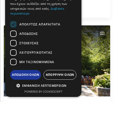
που έχουν συλλέξει από τη χρήση των
Δραστηριότητες & Αθλητισμός
υπηρεσιών τους από εσάς.
Διαβάστε
Σαμοθράκη
περισσότερα
ΑΠΟΛΎΤΩΣ ΑΠΑΡΑΊΤΗΤΑ
text
ΑΠΌΔΟΣΗΣ
ΣΤΌΧΕΥΣΗΣ
ΛΕΙΤΟΥΡΓΙΚΌΤΗΤΑΣ
ΜΗ ΤΑΞΙΝΟΜΗΜΈΝΑ
ΑΠΟΔΟΧΉ ΌΛΩΝ
ΑΠΌΡΡΙΨΗ ΌΛΩΝ
ΕΜΦΆΝΙΣΗ ΛΕΠΤΟΜΕΡΕΙΏΝ
POWERED BY COOKIESCRIPT
Θερμά λουτρά Σαμοθράκης