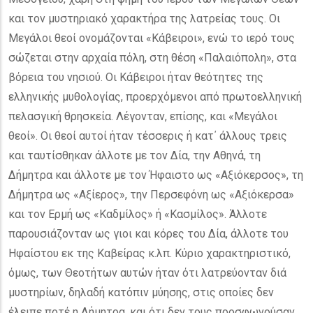
και τον μυστηριακό χαρακτήρα της λατρείας τους. Οι
Μεγάλοι θεοί ονομάζονται «Κάβειροι», ενώ το ιερό τους
σώζεται στην αρχαία πόλη, στη θέση «Παλαιόπολη», στα
βόρεια του νησιού. Οι Κάβειροι ήταν θεότητες της
ελληνικής μυθολογίας, προερχόμενοι από πρωτοελληνική
πελασγική θρησκεία. Λέγονταν, επίσης, και «Μεγάλοι
θεοί». Οι θεοί αυτοί ήταν τέσσερις ή κατ΄ άλλους τρεις
και ταυτίσθηκαν άλλοτε με τον Δία, την Αθηνά, τη
Δήμητρα και άλλοτε με τον Ήφαιστο ως «Αξιόκερσος», τη
Δήμητρα ως «Αξίερος», την Περσεφόνη ως «Αξιόκερσα»
και τον Ερμή ως «Καδμίλος» ή «Κασμίλος». Άλλοτε
παρουσιάζονταν ως γιοι και κόρες του Δία, άλλοτε του
Ηφαίστου εκ της Καβείρας κ.λπ. Κύριο χαρακτηριστικό,
όμως, των Θεοτήτων αυτών ήταν ότι λατρεύονταν διά
μυστηρίων, δηλαδή κατόπιν μύησης, στις οποίες δεν
έλειπε ποτέ η Δήμητρα, και ότι δεν τους προσφωνούσαν