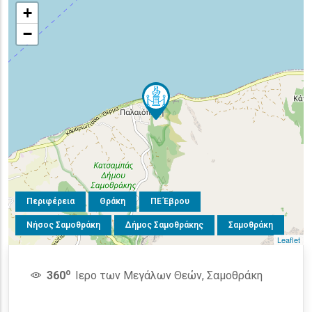
+
−
Περιφέρεια
Θράκη
ΠΕ Έβρου
Νήσος Σαμοθράκη
Δήμος Σαμοθράκης
Σαμοθράκη
Leaflet
o
360
Ιερο των Μεγάλων Θεών, Σαμοθράκη