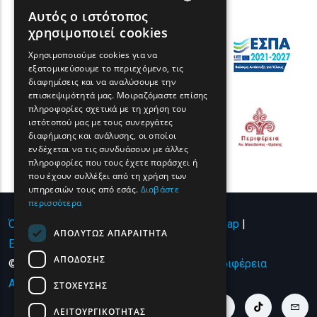
Αυτός ο ιστότοπος
ENGLISH
χρησιμοποιεί cookies
GREEK
Χρησιμοποιούμε cookies για να
εξατομικεύσουμε το περιεχόμενο, τις
FRENCH
διαφημίσεις και να αναλύσουμε την
BULGARIAN
επισκεψιμότητά μας. Μοιραζόμαστε επίσης
πληροφορίες σχετικά με τη χρήση του
GERMAN
ιστότοπού μας με τους συνεργάτες
διαφήμισης και ανάλυσης, οι οποίοι
ROMANIAN
ενδέχεται να τις συνδυάσουν με άλλες
πληροφορίες που τους έχετε παράσχει ή
TURKISH
που έχουν συλλέξει από τη χρήση των
υπηρεσιών τους από εσάς.
Διαβάστε
περισσότερα
Όροι χρήσης | Πολιτική Απορρήτου
|
Sitemap
|
ΑΠΟΛΎΤΩΣ ΑΠΑΡΑΊΤΗΤΑ
Επικοινωνία
ΑΠΌΔΟΣΗΣ
© Copyright 2024 - All Rights Reserved
Περιφέρεια
Ανατολικής Μακεδονίας και Θράκης
.
ΣΤΌΧΕΥΣΗΣ
youtube link
facebook link
twitter link
linkedin link
instagram link
tiktok link
cont
ΛΕΙΤΟΥΡΓΙΚΌΤΗΤΑΣ