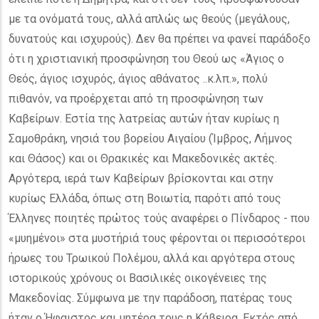
με τα ονόματά τους, αλλά απλώς ως θεούς (μεγάλους,
δυνατούς και ισχυρούς). Δεν θα πρέπει να φανεί παράδοξο
ότι η χριστιανική προσφώνηση του Θεού ως «Άγιος ο
Θεός, άγιος ισχυρός, άγιος αθάνατος ..κ.λπ.», πολύ
πιθανόν, να προέρχεται από τη προσφώνηση των
Καβείρων. Εστία της λατρείας αυτών ήταν κυρίως η
Σαμοθράκη, νησιά του βορείου Αιγαίου (Ίμβρος, Λήμνος
και Θάσος) και οι Θρακικές και Μακεδονικές ακτές.
Αργότερα, ιερά των Καβείρων βρίσκονται και στην
κυρίως Ελλάδα, όπως στη Βοιωτία, παρότι από τους
Έλληνες ποιητές πρώτος τούς αναφέρει ο Πίνδαρος - που
«μυημένοι» στα μυστήριά τους φέρονται οι περισσότεροι
ήρωες του Τρωικού Πολέμου, αλλά και αργότερα στους
ιστορικούς χρόνους οι Βασιλικές οικογένειες της
Μακεδονίας. Σύμφωνα με την παράδοση, πατέρας τους
ήταν ο Ήφαιστος και μητέρα τους η Κάβειρα. Εκτός από