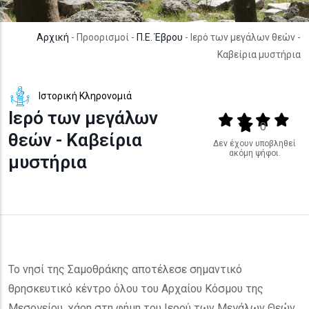
Αρχική
- Προορισμοί -
Π.Ε. Έβρου
- Ιερό των μεγάλων θεών -
Καβείρια μυστήρια
Ιστορική Κληρονομιά
Ιερό των μεγάλων
Output format
(star)
(star)
(star)
(star
(star)
0
θεών - Καβείρια
Δεν έχουν υποβληθεί
ακόμη ψήφοι.
μυστήρια
Το νησί της Σαμοθράκης αποτέλεσε σημαντικό
θρησκευτικό κέντρο όλου του Αρχαίου Κόσμου της
Μεσογείου, χάρη στη φήμη του Ιερού των Μεγάλων Θεών