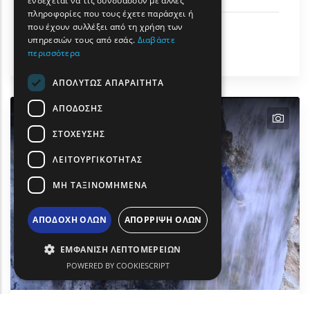
ενδέχεται να τις συνδυάσουν με άλλες
πληροφορίες που τους έχετε παράσχει ή
TURKISH
που έχουν συλλέξει από τη χρήση των
Αστικός Τουρισμός
υπηρεσιών τους από εσάς.
Διαβάστε
Πολιτισμός
περισσότερα
Διδυμότειχο
ΑΠΟΛΎΤΩΣ ΑΠΑΡΑΊΤΗΤΑ
ΑΠΌΔΟΣΗΣ
text
ΣΤΌΧΕΥΣΗΣ
ΛΕΙΤΟΥΡΓΙΚΌΤΗΤΑΣ
ΜΗ ΤΑΞΙΝΟΜΗΜΈΝΑ
ΑΠΟΔΟΧΉ ΌΛΩΝ
ΑΠΌΡΡΙΨΗ ΌΛΩΝ
ΕΜΦΆΝΙΣΗ ΛΕΠΤΟΜΕΡΕΙΏΝ
POWERED BY COOKIESCRIPT