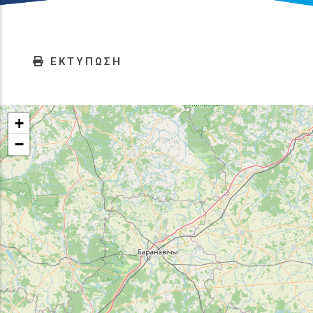
ΕΚΤΥΠΩΣΗ
+
−