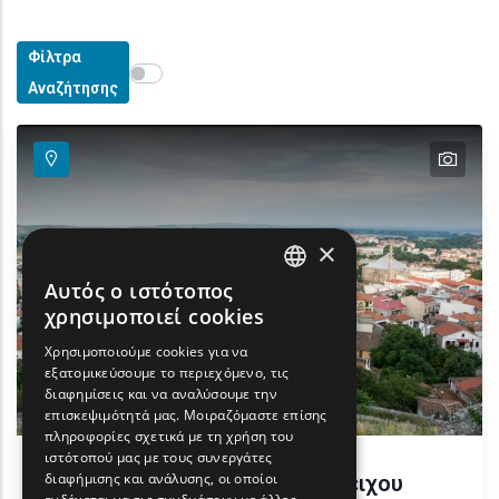
Φίλτρα
Show map on mouse hover
Περάστε το ποντίκι για εμφάνιση στον χάρτη
Αναζήτησης
text
×
Αυτός ο ιστότοπος
ENGLISH
χρησιμοποιεί cookies
GREEK
Χρησιμοποιούμε cookies για να
εξατομικεύσουμε το περιεχόμενο, τις
FRENCH
διαφημίσεις και να αναλύσουμε την
BULGARIAN
επισκεψιμότητά μας. Μοιραζόμαστε επίσης
πληροφορίες σχετικά με τη χρήση του
GERMAN
ιστότοπού μας με τους συνεργάτες
διαφήμισης και ανάλυσης, οι οποίοι
Πνευματικό Κέντρο Διδυμότειχου
ROMANIAN