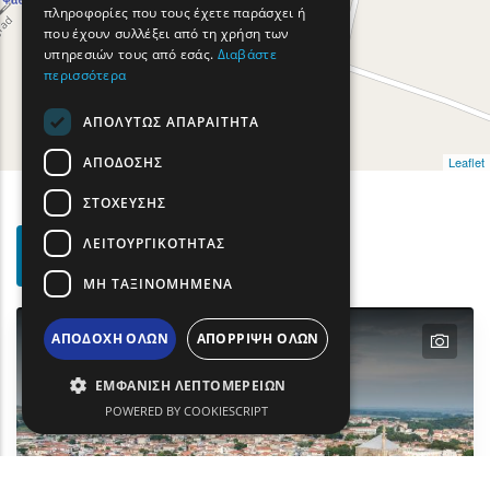
πληροφορίες που τους έχετε παράσχει ή
TURKISH
που έχουν συλλέξει από τη χρήση των
υπηρεσιών τους από εσάς.
Διαβάστε
περισσότερα
ΑΠΟΛΎΤΩΣ ΑΠΑΡΑΊΤΗΤΑ
ΑΠΌΔΟΣΗΣ
Leaflet
ΣΤΌΧΕΥΣΗΣ
Φίλτρα
ΛΕΙΤΟΥΡΓΙΚΌΤΗΤΑΣ
Show map on mouse hover
Περάστε το ποντίκι για εμφάνιση στον χάρτη
Αναζήτησης
ΜΗ ΤΑΞΙΝΟΜΗΜΈΝΑ
text
ΑΠΟΔΟΧΉ ΌΛΩΝ
ΑΠΌΡΡΙΨΗ ΌΛΩΝ
ΕΜΦΆΝΙΣΗ ΛΕΠΤΟΜΕΡΕΙΏΝ
POWERED BY COOKIESCRIPT