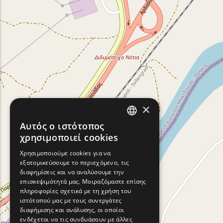
×
Αυτός ο ιστότοπος
ENGLISH
χρησιμοποιεί cookies
GREEK
Χρησιμοποιούμε cookies για να
εξατομικεύσουμε το περιεχόμενο, τις
FRENCH
διαφημίσεις και να αναλύσουμε την
BULGARIAN
επισκεψιμότητά μας. Μοιραζόμαστε επίσης
πληροφορίες σχετικά με τη χρήση του
GERMAN
ιστότοπού μας με τους συνεργάτες
διαφήμισης και ανάλυσης, οι οποίοι
ROMANIAN
ενδέχεται να τις συνδυάσουν με άλλες