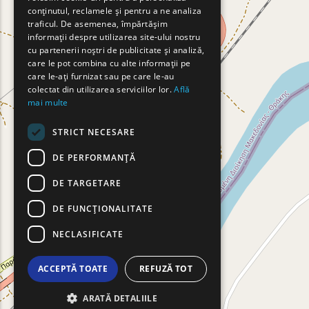
conținutul, reclamele și pentru a ne analiza
FRENCH
traficul. De asemenea, împărtășim
BULGARIAN
informații despre utilizarea site-ului nostru
cu partenerii noștri de publicitate și analiză,
GERMAN
care le pot combina cu alte informații pe
care le-ați furnizat sau pe care le-au
ROMANIAN
colectat din utilizarea serviciilor lor.
Află
mai multe
TURKISH
STRICT NECESARE
DE PERFORMANȚĂ
DE TARGETARE
DE FUNCŢIONALITATE
NECLASIFICATE
ACCEPTĂ TOATE
REFUZĂ TOT
ARATĂ DETALIILE