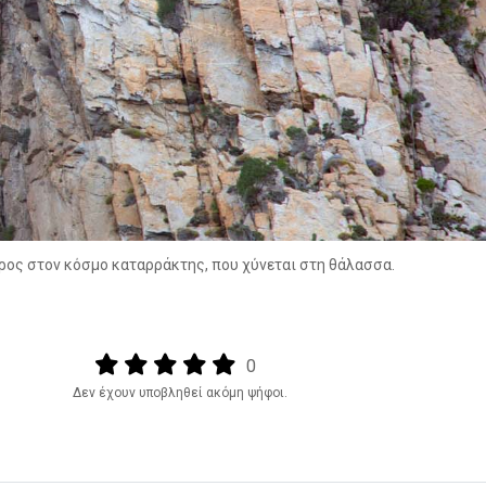
ρος στον κόσμο καταρράκτης, που χύνεται στη θάλασσα.
Output format
(star)
(star)
(star)
(star)
(star)
0
Δεν έχουν υποβληθεί ακόμη ψήφοι.