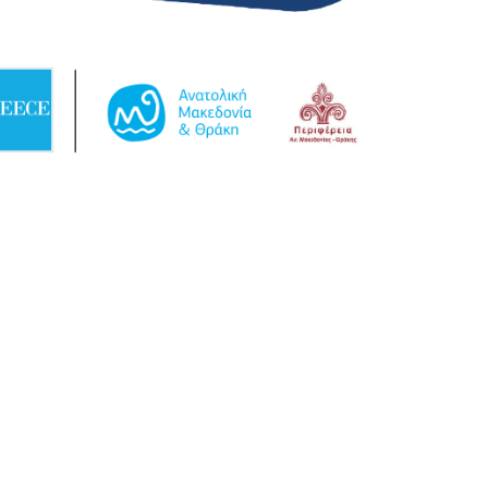
youtube link
facebook link
twitter link
linkedin link
instagram link
tiktok link
contact link