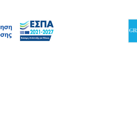
κοινωνία
 Ανατολικής Μακεδονίας και Θράκης
.