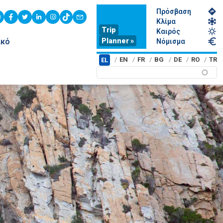
Πρόσβαση
youtube
facebook
twitter
linkedin
instagram
tiktok
contact
Κλίμα
Trip
Καιρός
Planner »
ικό
Νόμισμα
EN
FR
BG
DE
RO
TR
EL