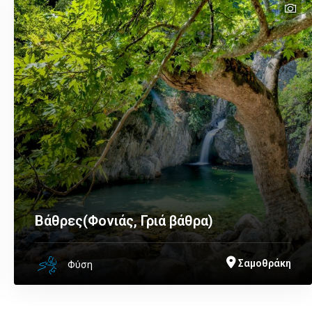
t
t
te
te
te
te
Βάθρες(Φονιάς, Γριά βάθρα)
Σαμοθράκη
Φύση