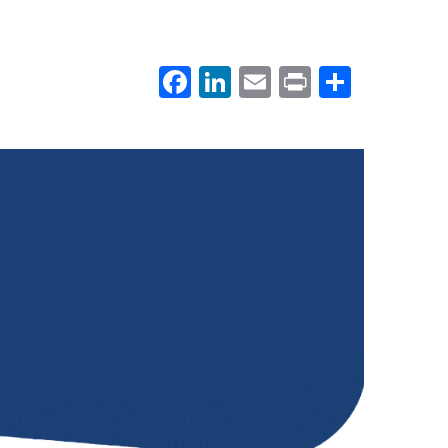
Facebook
LinkedIn
Email
Print
.