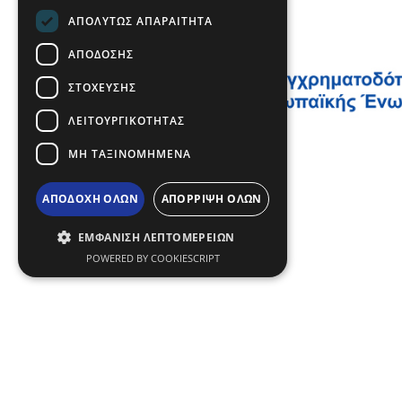
ΑΠΟΛΎΤΩΣ ΑΠΑΡΑΊΤΗΤΑ
ΑΠΌΔΟΣΗΣ
ΣΤΌΧΕΥΣΗΣ
ΛΕΙΤΟΥΡΓΙΚΌΤΗΤΑΣ
ΜΗ ΤΑΞΙΝΟΜΗΜΈΝΑ
ΑΠΟΔΟΧΉ ΌΛΩΝ
ΑΠΌΡΡΙΨΗ ΌΛΩΝ
ΕΜΦΆΝΙΣΗ ΛΕΠΤΟΜΕΡΕΙΏΝ
POWERED BY COOKIESCRIPT
Όροι χρήσης | Πολιτική Απορρήτου
|
Sitemap
|
Επι
© Copyright 2024 - All Rights Reserved
Περιφέρεια