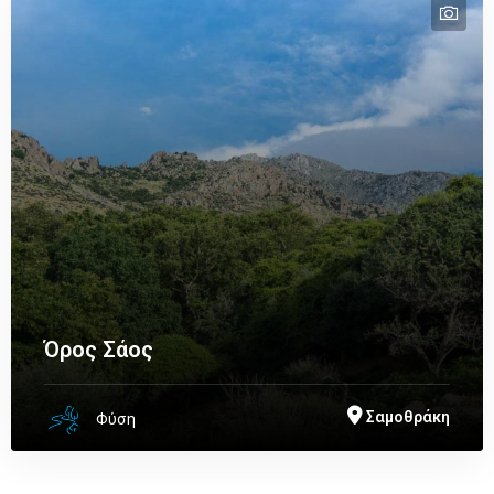
tex
tex
Όρος Σάος
Σαμοθράκη
Φύση