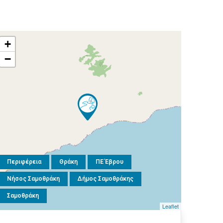
+
−
Περιφέρεια
Θράκη
ΠΕ Έβρου
Νήσος Σαμοθράκη
Δήμος Σαμοθράκης
Σαμοθράκη
Leaflet