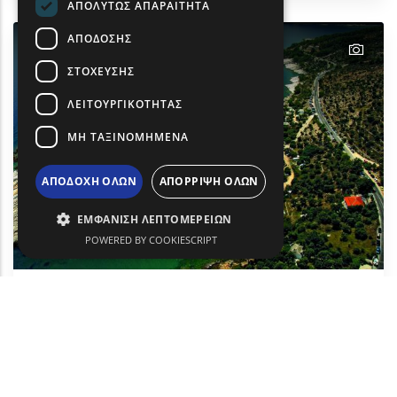
ΑΠΟΛΎΤΩΣ ΑΠΑΡΑΊΤΗΤΑ
ΑΠΌΔΟΣΗΣ
text
ΣΤΌΧΕΥΣΗΣ
ΛΕΙΤΟΥΡΓΙΚΌΤΗΤΑΣ
ΜΗ ΤΑΞΙΝΟΜΗΜΈΝΑ
ΑΠΟΔΟΧΉ ΌΛΩΝ
ΑΠΌΡΡΙΨΗ ΌΛΩΝ
ΕΜΦΆΝΙΣΗ ΛΕΠΤΟΜΕΡΕΙΏΝ
POWERED BY COOKIESCRIPT
Παραλία Αλυκής
Ήλιος & Θάλασσα
Θάσος