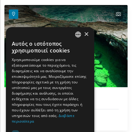
text
×
Αυτός ο ιστότοπος
ENGLISH
χρησιμοποιεί cookies
GREEK
Χρησιμοποιούμε cookies για να
εξατομικεύσουμε το περιεχόμενο, τις
FRENCH
διαφημίσεις και να αναλύσουμε την
BULGARIAN
επισκεψιμότητά μας. Μοιραζόμαστε επίσης
πληροφορίες σχετικά με τη χρήση του
GERMAN
ιστότοπού μας με τους συνεργάτες
διαφήμισης και ανάλυσης, οι οποίοι
ROMANIAN
Παραλία Γκιόλα
ενδέχεται να τις συνδυάσουν με άλλες
πληροφορίες που τους έχετε παράσχει ή
TURKISH
που έχουν συλλέξει από τη χρήση των
υπηρεσιών τους από εσάς.
Διαβάστε
Ήλιος & Θάλασσα
περισσότερα
Θάσος