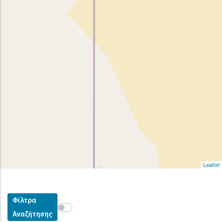
Leaflet
Φίλτρα
Show map on mouse hover
Περάστε το ποντίκι για εμφάνιση στον χάρτη
Αναζήτησης