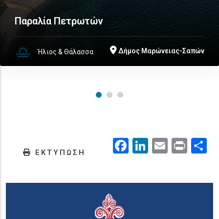
Παραλία Πετρωτών
Δήμος Μαρώνειας-Σαπών
Ήλιος & Θάλασσα
Facebook
LinkedIn
Email
Prin
.
ΕΚΤΥΠΩΣΗ