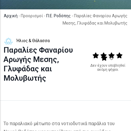
Αρχική
- Προορισμοί -
Π.Ε. Ροδόπης
- Παραλίες Φαναρίου Αρωγής
Μεσης, Γλυφάδας και Μολυβωτής
Ήλιος & Θάλασσα
Παραλίες Φαναρίου
Output format
(star)
(star)
(star)
(star
Αρωγής Μεσης,
(star)
0
Δεν έχουν υποβληθεί
Γλυφάδας και
ακόμη ψήφοι.
Μολυβωτής
Το παραλιακό μέτωπο στα νοτιοδυτικά παράλια του