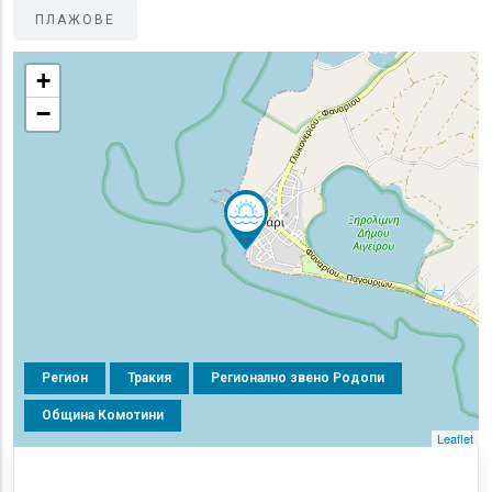
ПЛАЖОВЕ
+
−
Регион
Тракия
Регионално звено Родопи
Община Комотини
Leaflet