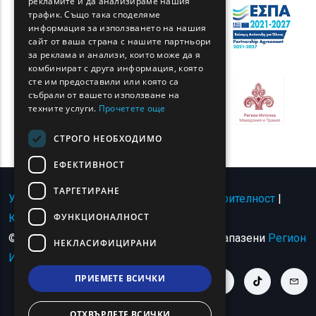
рекламите и да анализираме нашия
BULGARIAN
трафик. Също така споделяме
информация за използването на нашия
GERMAN
сайт от ваша страна с нашите партньори
за реклама и анализи, които може да я
ROMANIAN
комбинират с друга информация, която
сте им предоставили или която са
TURKISH
събрали от вашето използване на
техните услуги.
Прочетете още
СТРОГО НЕОБХОДИМО
ЕФЕКТИВНОСТ
ТАРГЕТИРАНЕ
Условия за ползване | Политика за поверителност
|
ФУНКЦИОНАЛНОСТ
Карта на сайта
|
Свържете се с
© Авторско право 2024 - Всички права запазени
Регион
НЕКЛАСИФИЦИРАНИ
Източна Македония и Тракия
.
ПРИЕМЕТЕ ВСИЧКИ
youtube link
facebook link
twitter link
linkedin link
instagram link
tiktok link
cont
ОТХВЪРЛЕТЕ ВСИЧКИ