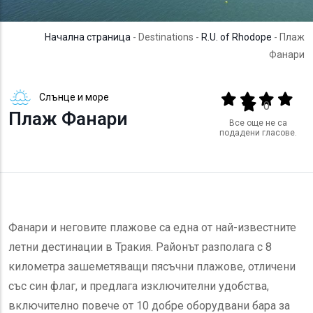
Начална страница
- Destinations -
R.U. of Rhodope
- Плаж
Фанари
Слънце и море
Output format
(star)
(star)
(star)
(star
(star)
0
Плаж Фанари
Все още не са
подадени гласове.
Фанари и неговите плажове са една от най-известните
летни дестинации в Тракия. Районът разполага с 8
километра зашеметяващи пясъчни плажове, отличени
със син флаг, и предлага изключителни удобства,
включително повече от 10 добре оборудвани бара за