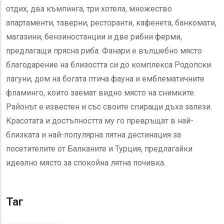
отдих, два къмпинга, три хотела, множество
апартаменти, таверни, ресторанти, кафенета, банкомати,
магазини, бензиностанции и две рибни ферми,
предлагащи прясна риба. Фанари е вълшебно място
благодарение на близостта си до комплекса Родопски
лагуни, дом на богата птича фауна и емблематичните
фламинго, които заемат видно място на снимките.
Районът е известен и със своите спиращи дъха залези.
Красотата и достъпността му го превръщат в най-
близката и най-популярна лятна дестинация за
посетителите от Балканите и Турция, предлагайки
идеално място за спокойна лятна почивка.
Таг