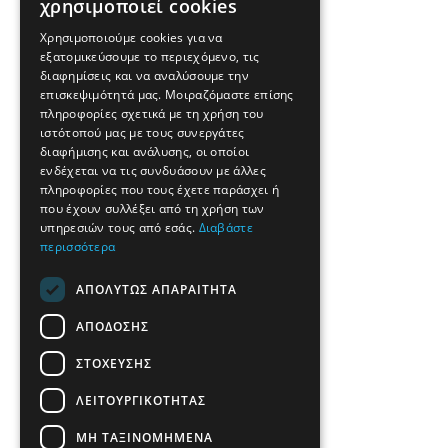
χρησιμοποιεί cookies
GREEK
Χρησιμοποιούμε cookies για να
εξατομικεύσουμε το περιεχόμενο, τις
FRENCH
διαφημίσεις και να αναλύσουμε την
BULGARIAN
επισκεψιμότητά μας. Μοιραζόμαστε επίσης
πληροφορίες σχετικά με τη χρήση του
GERMAN
ιστότοπού μας με τους συνεργάτες
διαφήμισης και ανάλυσης, οι οποίοι
ROMANIAN
ενδέχεται να τις συνδυάσουν με άλλες
πληροφορίες που τους έχετε παράσχει ή
TURKISH
που έχουν συλλέξει από τη χρήση των
υπηρεσιών τους από εσάς.
Διαβάστε
περισσότερα
ΑΠΟΛΎΤΩΣ ΑΠΑΡΑΊΤΗΤΑ
ΑΠΌΔΟΣΗΣ
ΣΤΌΧΕΥΣΗΣ
ΛΕΙΤΟΥΡΓΙΚΌΤΗΤΑΣ
ΜΗ ΤΑΞΙΝΟΜΗΜΈΝΑ