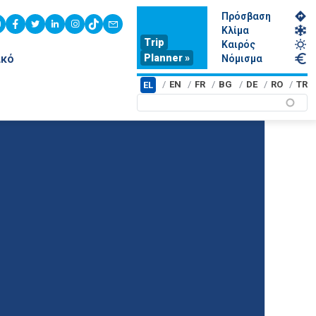
Πρόσβαση
youtube
facebook
twitter
linkedin
instagram
tiktok
contact
Κλίμα
Trip
Καιρός
Planner »
ικό
Νόμισμα
EN
FR
BG
DE
RO
TR
EL