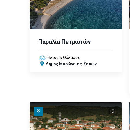
Παραλία Πετρωτών
Ήλιος & Θάλασσα
Δήμος Μαρώνειας-Σαπών
text
text