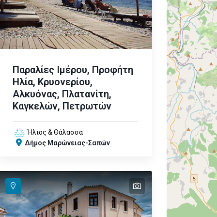
Παραλίες Ιμέρου, Προφήτη
Ηλία, Κρυονερίου,
Αλκυόνας, Πλατανίτη,
Καγκελών, Πετρωτών
Ήλιος & Θάλασσα
Δήμος Μαρώνειας-Σαπών
text
text