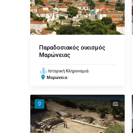
Παραδοσιακός οικισμός
Μαρώνειας
Ιστορική Κληρονομιά
Μαρώνεια
text
text
text
text