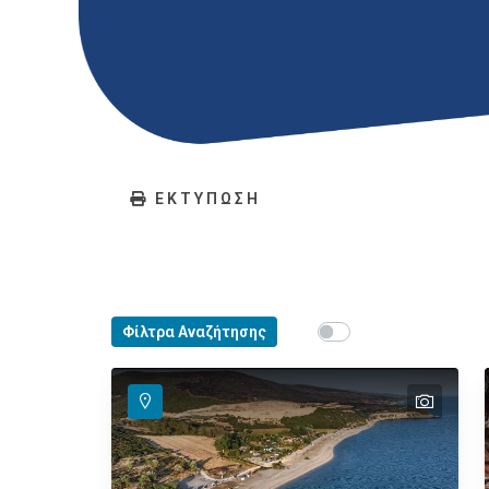
ΕΚΤΥΠΩΣΗ
Show map on mouse ho
Φίλτρα Αναζήτησης
Περάστε το ποντίκ
text