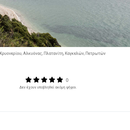
, Κρυονερίου, Αλκυόνας, Πλατανίτη, Καγκελών, Πετρωτών
Output format
(star)
(star)
(star)
(star)
(star)
0
Δεν έχουν υποβληθεί ακόμη ψήφοι.