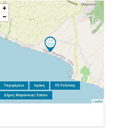
+
−
Περιφέρεια
Θράκη
ΠΕ Ροδόπης
Δήμος Μαρώνειας-Σαπών
Leaflet