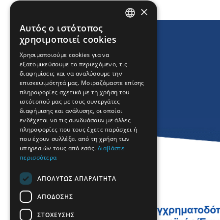
×
Αυτός ο ιστότοπος
ENGLISH
χρησιμοποιεί cookies
GREEK
Χρησιμοποιούμε cookies για να
εξατομικεύσουμε το περιεχόμενο, τις
FRENCH
διαφημίσεις και να αναλύσουμε την
BULGARIAN
επισκεψιμότητά μας. Μοιραζόμαστε επίσης
πληροφορίες σχετικά με τη χρήση του
GERMAN
ιστότοπού μας με τους συνεργάτες
διαφήμισης και ανάλυσης, οι οποίοι
ROMANIAN
ενδέχεται να τις συνδυάσουν με άλλες
πληροφορίες που τους έχετε παράσχει ή
TURKISH
που έχουν συλλέξει από τη χρήση των
υπηρεσιών τους από εσάς.
Διαβάστε
περισσότερα
ΑΠΟΛΎΤΩΣ ΑΠΑΡΑΊΤΗΤΑ
ΑΠΌΔΟΣΗΣ
ΣΤΌΧΕΥΣΗΣ