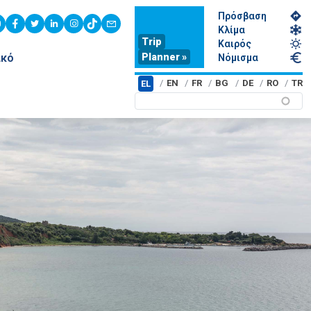
Πρόσβαση
youtube
facebook
twitter
linkedin
instagram
tiktok
contact
Κλίμα
Trip
Καιρός
Planner »
ικό
Νόμισμα
EN
FR
BG
DE
RO
TR
EL