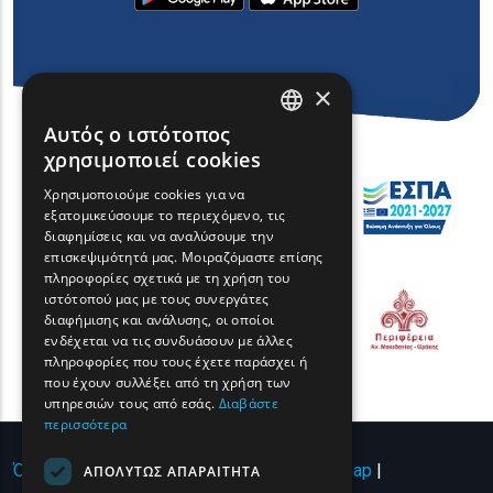
×
Αυτός ο ιστότοπος
ENGLISH
χρησιμοποιεί cookies
GREEK
Χρησιμοποιούμε cookies για να
εξατομικεύσουμε το περιεχόμενο, τις
FRENCH
διαφημίσεις και να αναλύσουμε την
BULGARIAN
επισκεψιμότητά μας. Μοιραζόμαστε επίσης
πληροφορίες σχετικά με τη χρήση του
GERMAN
ιστότοπού μας με τους συνεργάτες
διαφήμισης και ανάλυσης, οι οποίοι
ROMANIAN
ενδέχεται να τις συνδυάσουν με άλλες
πληροφορίες που τους έχετε παράσχει ή
TURKISH
που έχουν συλλέξει από τη χρήση των
υπηρεσιών τους από εσάς.
Διαβάστε
περισσότερα
Όροι χρήσης | Πολιτική Απορρήτου
|
Sitemap
|
ΑΠΟΛΎΤΩΣ ΑΠΑΡΑΊΤΗΤΑ