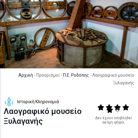
Αρχική
- Προορισμοί -
Π.Ε. Ροδόπης
- Λαογραφικό μουσείο
Ξυλαγανής
Ιστορική Κληρονομιά
Output format
(star)
(star)
(star)
(star
Λαογραφικό μουσείο
(star)
0
Δεν έχουν υποβληθεί
Ξυλαγανής
ακόμη ψήφοι.