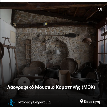
te
te
te
te
te
te
Λαογραφικό Μουσείο Κομοτηνής (ΜΟΚ)
Κομοτηνή
Ιστορική Κληρονομιά