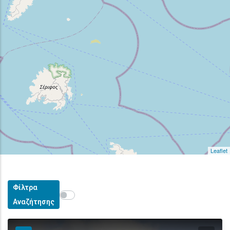
Leaflet
Φίλτρα
Show map on mouse hover
Περάστε το ποντίκι για εμφάνιση στον χάρτη
Αναζήτησης