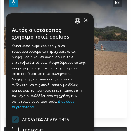
text
×
Αυτός ο ιστότοπος
ENGLISH
χρησιμοποιεί cookies
GREEK
Χρησιμοποιούμε cookies για να
εξατομικεύσουμε το περιεχόμενο, τις
FRENCH
διαφημίσεις και να αναλύσουμε την
BULGARIAN
επισκεψιμότητά μας. Μοιραζόμαστε επίσης
πληροφορίες σχετικά με τη χρήση του
GERMAN
ιστότοπού μας με τους συνεργάτες
διαφήμισης και ανάλυσης, οι οποίοι
ROMANIAN
ενδέχεται να τις συνδυάσουν με άλλες
Παραλία Αστρίδα
πληροφορίες που τους έχετε παράσχει ή
TURKISH
που έχουν συλλέξει από τη χρήση των
υπηρεσιών τους από εσάς.
Διαβάστε
Ήλιος & Θάλασσα
περισσότερα
Θάσος
ΑΠΟΛΎΤΩΣ ΑΠΑΡΑΊΤΗΤΑ
ΑΠΌΔΟΣΗΣ