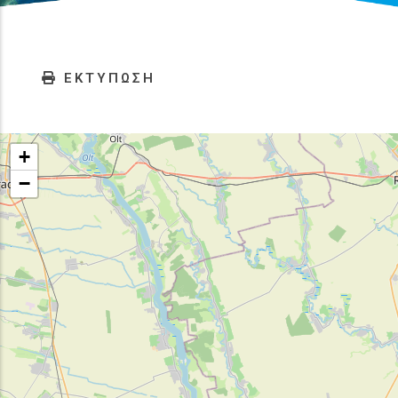
ΕΚΤΥΠΩΣΗ
+
−