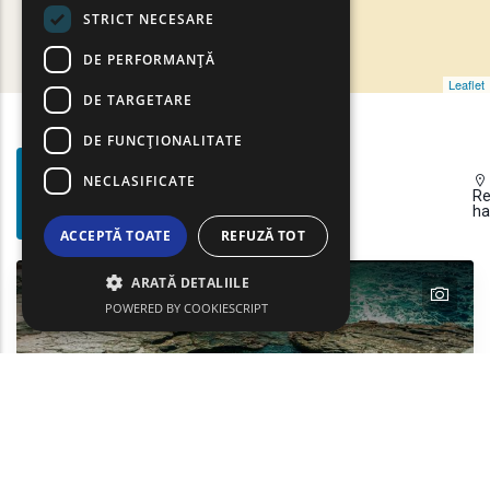
STRICT NECESARE
DE PERFORMANȚĂ
Leaflet
DE TARGETARE
DE FUNCŢIONALITATE
Filtre
NECLASIFICATE
Show map on mouse hover
De
Haritayı görüntülemek için fareyi hareket ettirin
Re
ha
Căutare
ACCEPTĂ TOATE
REFUZĂ TOT
ARATĂ DETALIILE
text
POWERED BY COOKIESCRIPT