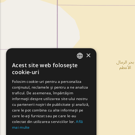
×
Acest site web folosește
ENGLISH
cookie-uri
GREEK
Folosim cookie-uri pentru a personaliza
conținutul, reclamele și pentru a ne analiza
FRENCH
traficul. De asemenea, împărtășim
BULGARIAN
informații despre utilizarea site-ului nostru
cu partenerii noștri de publicitate și analiză,
GERMAN
care le pot combina cu alte informații pe
care le-ați furnizat sau pe care le-au
ROMANIAN
colectat din utilizarea serviciilor lor.
Află
mai multe
TURKISH