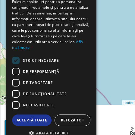
Folosim cookie-uri pentru a personaliza
conținutul, reclamele și pentru a ne analiza
FRENCH
traficul. De asemenea, împărtășim
BULGARIAN
informații despre utilizarea site-ului nostru
cu partenerii noștri de publicitate și analiză,
GERMAN
care le pot combina cu alte informații pe
care le-ați furnizat sau pe care le-au
ROMANIAN
colectat din utilizarea serviciilor lor.
Află
mai multe
TURKISH
STRICT NECESARE
DE PERFORMANȚĂ
DE TARGETARE
DE FUNCŢIONALITATE
Leaflet
NECLASIFICATE
ACCEPTĂ TOATE
REFUZĂ TOT
Filtre
Show map on mouse hover
De
Haritayı görüntülemek için fareyi hareket ettirin
ARATĂ DETALIILE
Re