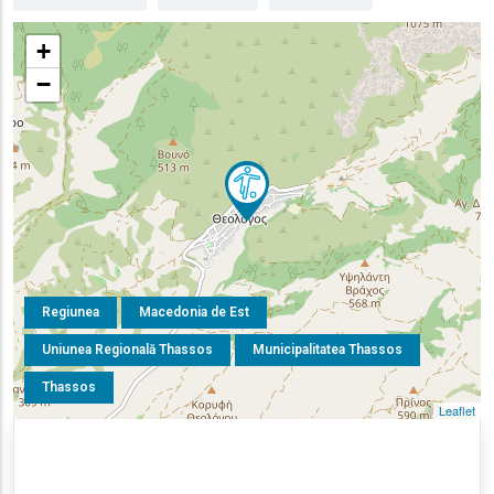
+
−
Regiunea
Macedonia de Est
Uniunea Regională Thassos
Municipalitatea Thassos
Thassos
Leaflet