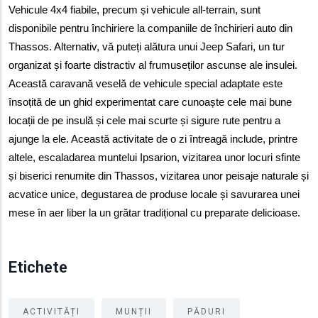
Vehicule 4x4 fiabile, precum și vehicule all-terrain, sunt 
disponibile pentru închiriere la companiile de închirieri auto din 
Thassos. Alternativ, vă puteți alătura unui Jeep Safari, un tur 
organizat și foarte distractiv al frumuseților ascunse ale insulei. 
Această caravană veselă de vehicule special adaptate este 
însoțită de un ghid experimentat care cunoaște cele mai bune 
locații de pe insulă și cele mai scurte și sigure rute pentru a 
ajunge la ele. Această activitate de o zi întreagă include, printre 
altele, escaladarea muntelui Ipsarion, vizitarea unor locuri sfinte 
și biserici renumite din Thassos, vizitarea unor peisaje naturale și 
acvatice unice, degustarea de produse locale și savurarea unei 
mese în aer liber la un grătar tradițional cu preparate delicioase.
Etichete
ACTIVITĂȚI
MUNȚII
PĂDURI