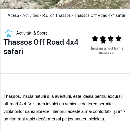
Acasă
- Activities -
R.U. of Thassos
-
Thassos Off Road 4x4 safari
Activități & Sport
Output format
(star)
(star)
(star)
(star
Thassos Off Road 4x4
(star)
0
Încă nu a fost trimis
safari
niciun vot.
Thassos, insula naturii și a aventurii, este ideală pentru excursii 
off-road 4x4. Vizitarea insulei cu vehicule de teren permite 
vizitatorilor să exploreze interiorul acesteia mai confortabil și într-
un ritm mai rapid decât mersul pe jos sau cu bicicleta.