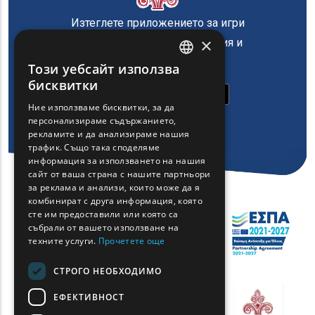
Изтеглете приложението за игри
×
на Регион Източна Македония и
Тракия
Този уебсайт използва
ENGLISH
бисквитки
GREEK
Ние използваме бисквитки, за да
персонализираме съдържанието,
FRENCH
рекламите и да анализираме нашия
BULGARIAN
трафик. Също така споделяме
информация за използването на нашия
GERMAN
сайт от ваша страна с нашите партньори
за реклама и анализи, които може да я
ROMANIAN
комбинират с друга информация, която
сте им предоставили или която са
TURKISH
събрали от вашето използване на
техните услуги.
Прочетете още
СТРОГО НЕОБХОДИМО
ЕФЕКТИВНОСТ