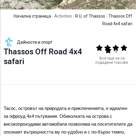
Начална страница
- Activities -
R.U. of Thassos
-
Thassos Off
Road 4x4 safari
Дейности и спорт
Output format
(star)
(star)
(star)
(star
Thassos Off Road 4x4
(star)
0
Все още не са
safari
подадени гласове.
Тасос, островът на природата и приключенията, е идеален 
за офроуд 4х4 пътувания. Обиколката на острова с 
високопроходими автомобили позволява на посетителите да 
опознаят вътрешността му по-удобно и с по-бързо темпо, 