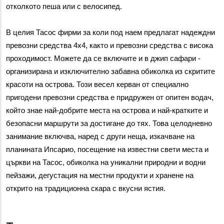
отколкото пеша или с велосипед.
В целия Тасос фирми за коли под наем предлагат надеждни 
превозни средства 4х4, както и превозни средства с висока 
проходимост. Можете да се включите и в джип сафари - 
организирана и изключително забавна обиколка из скритите 
красоти на острова. Този весел керван от специално 
пригодени превозни средства е придружен от опитен водач, 
който знае най-добрите места на острова и най-кратките и 
безопасни маршрути за достигане до тях. Това целодневно 
занимание включва, наред с други неща, изкачване на 
планината Ипсарио, посещение на известни свети места и 
църкви на Тасос, обиколка на уникални природни и водни 
пейзажи, дегустация на местни продукти и хранене на 
открито на традиционна скара с вкусни ястия.