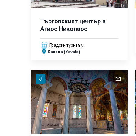
Търговският център в
Агиос Николаос
Градски туризъм
Кавала (Kavala)
text
text
text
text