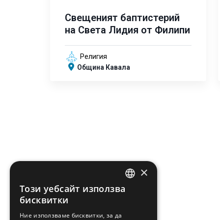
Свещеният баптистерий
на Света Лидия от Филипи
Религия
Община Кавала
×
Този уебсайт използва
ENGLISH
бисквитки
GREEK
Ние използваме бисквитки, за да