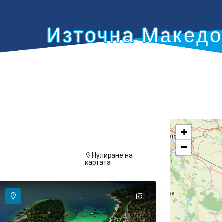
Източна Македония (
+
−
Нулиране на
а се покаже на картата
картата
text