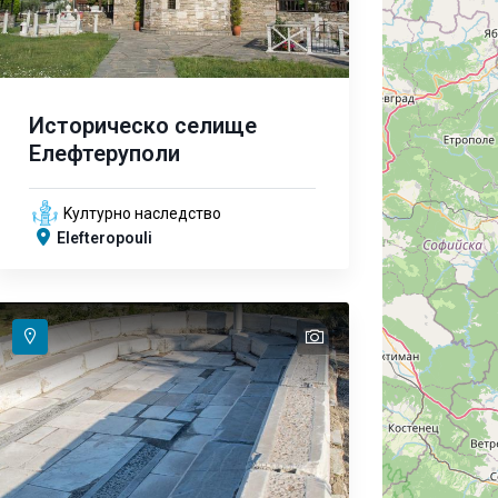
Историческо селище
Елефтеруполи
Kултурно наследство
Elefteropouli
text
text
text