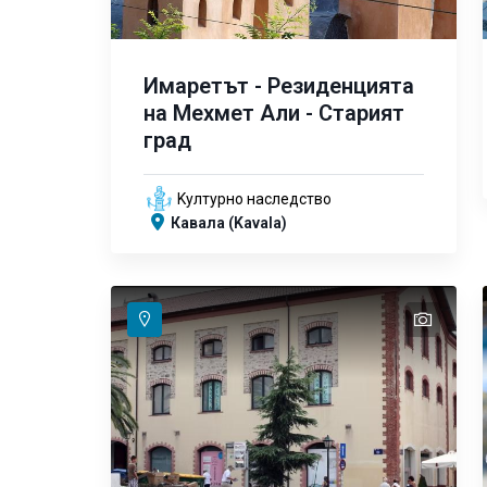
Имаретът - Резиденцията
на Мехмет Али - Старият
град
Kултурно наследство
Кавала (Kavala)
text
text