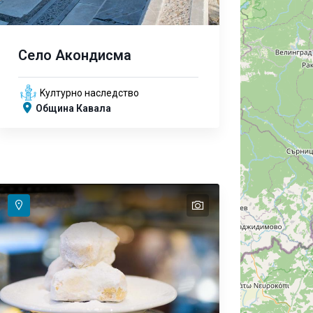
Село Акондисма
Kултурно наследство
Община Кавала
text