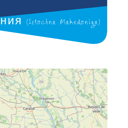
Iztochna Makedoniya)