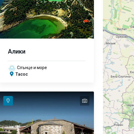
Алики
Слънце и море
Тасос
text
text
text