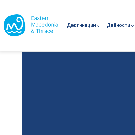
Main navigation
Премини към основното съдържание
Дестинации
Дейности