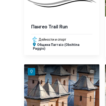
Пангео Trail Run
Дейности и спорт
Община Паггаίο (Obshtina
Paggio)
text
text