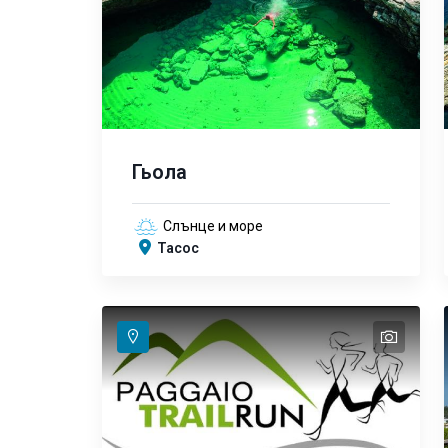
Гьола
Слънце и море
Тасос
text
text
text
text