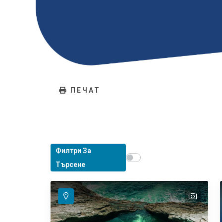
ПЕЧАТ
Филтри За
Show map on mouse hover
Задръжте мишката, за д
Търсене
text