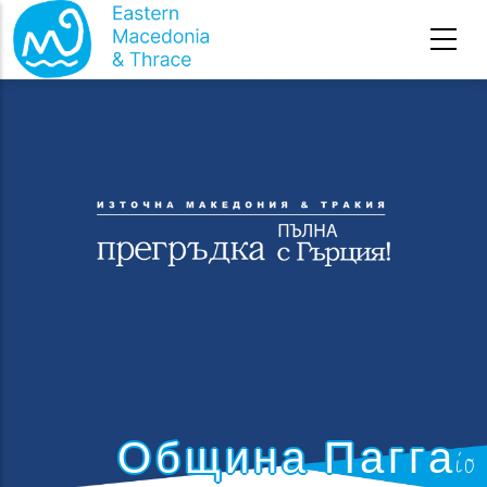
Премини към основното съдържание
Община Паггаίο