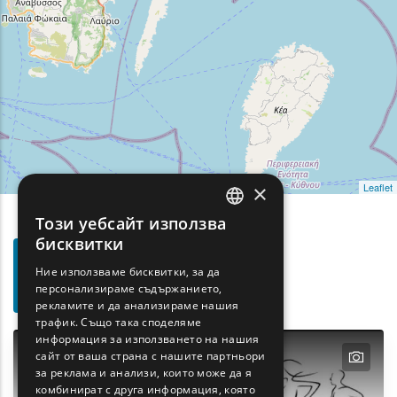
×
Leaflet
Този уебсайт използва
ENGLISH
бисквитки
Филтри
GREEK
Ние използваме бисквитки, за да
Show map on mouse hover
За
Задръжте мишката, за да се покаже на картата
персонализираме съдържанието,
FRENCH
Търсене
рекламите и да анализираме нашия
BULGARIAN
трафик. Също така споделяме
информация за използването на нашия
GERMAN
text
text
text
text
сайт от ваша страна с нашите партньори
за реклама и анализи, които може да я
ROMANIAN
комбинират с друга информация, която