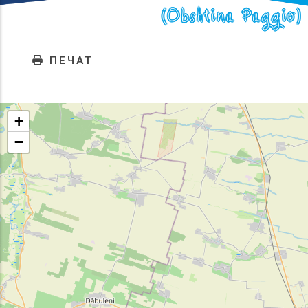
(Obshtina Paggio)
ПЕЧАТ
+
−