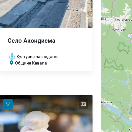
Село Акондисма
Kултурно наследство
Община Кавала
text