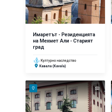
Имаретът - Резиденцията
на Мехмет Али - Старият
град
Kултурно наследство
Кавала (Kavala)
text
text