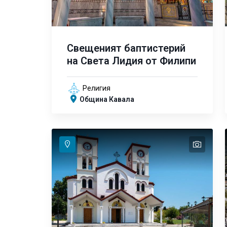
Свещеният баптистерий
на Света Лидия от Филипи
Религия
Община Кавала
text
text