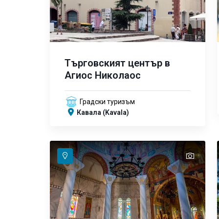
Търговският център в
Агиос Николаос
Градски туризъм
Кавала (Kavala)
text
text
text
text