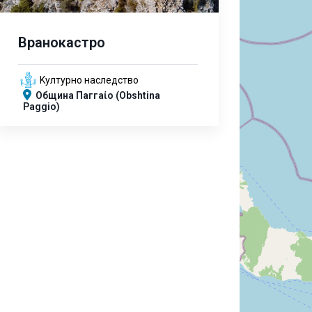
Вранокастро
Kултурно наследство
Община Паггаίο (Obshtina
Paggio)