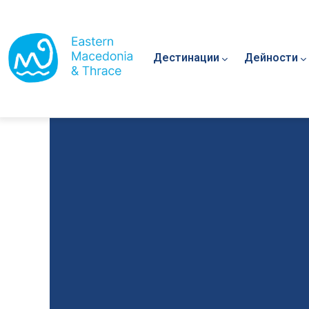
Main navigation
Премини към основното съдържание
Дестинации
Дейности