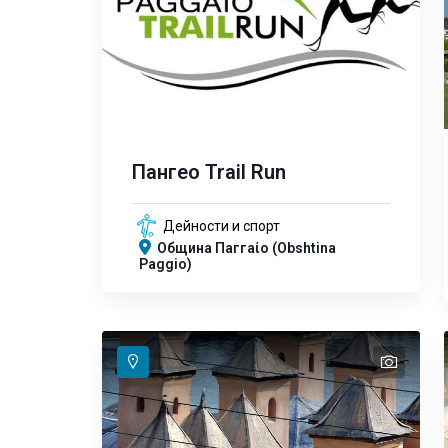
Пангео Trail Run
Дейности и спорт
Община Паггаίο (Obshtina
Paggio)
text
text