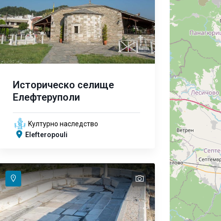
Историческо селище
Елефтеруполи
Kултурно наследство
Elefteropouli
text
text
text