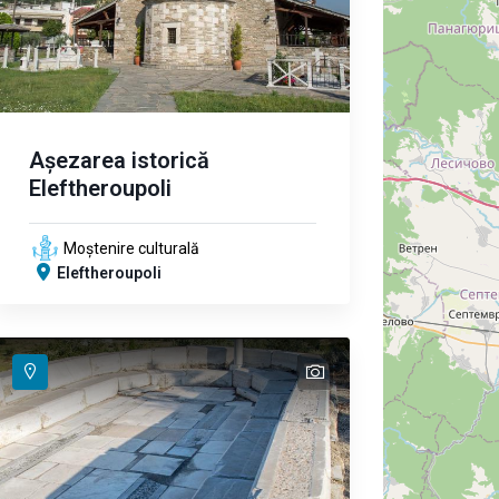
Așezarea istorică
Eleftheroupoli
Moștenire culturală
Eleftheroupoli
text
text
text