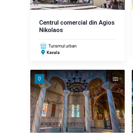
Centrul comercial din Agios
Nikolaos
Turismul urban
Kavala
text
text
text
text