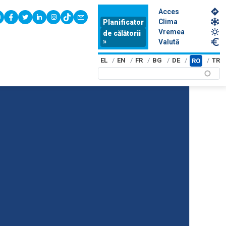
Acces
youtube
facebook
twitter
linkedin
instagram
tiktok
contact
Clima
Planificator
Vremea
de călătorii
»
Valută
EL
EN
FR
BG
DE
TR
RO