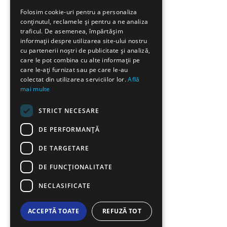
GREEK
Folosim cookie-uri pentru a personaliza
conținutul, reclamele și pentru a ne analiza
FRENCH
traficul. De asemenea, împărtășim
BULGARIAN
informații despre utilizarea site-ului nostru
cu partenerii noștri de publicitate și analiză,
GERMAN
care le pot combina cu alte informații pe
care le-ați furnizat sau pe care le-au
ROMANIAN
colectat din utilizarea serviciilor lor.
Află
mai multe
TURKISH
STRICT NECESARE
DE PERFORMANȚĂ
DE TARGETARE
DE FUNCŢIONALITATE
NECLASIFICATE
ACCEPTĂ TOATE
REFUZĂ TOT