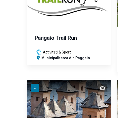
Pangaio Trail Run
Activități & Sport
Municipalitatea din Paggaio
text
text