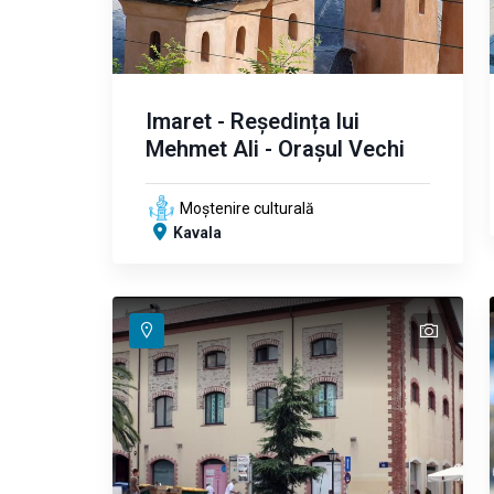
Imaret - Reședința lui
Mehmet Ali - Orașul Vechi
Moștenire culturală
Kavala
text
text