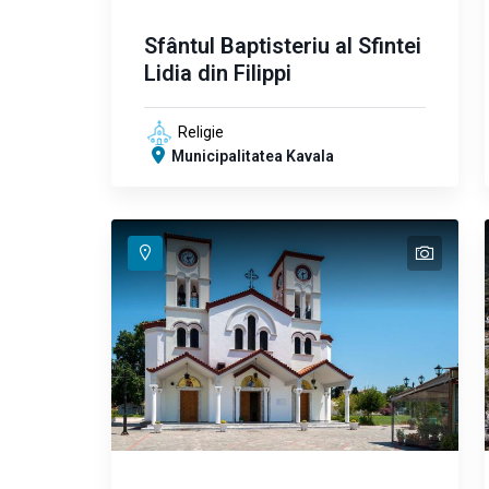
Sfântul Baptisteriu al Sfintei
Lidia din Filippi
Religie
Municipalitatea Kavala
text
text