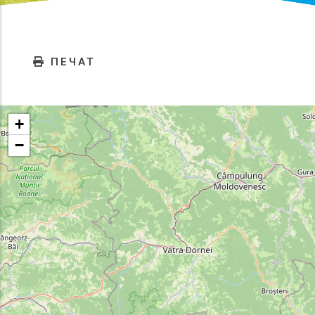
ПЕЧАТ
+
−