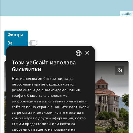
Leaflet
Филтри
Show map on mouse hover
За
Задръжте мишката, за да се покаже на картата
×
Търсене
Този уебсайт използва
ENGLISH
бисквитки
text
GREEK
Ние използваме бисквитки, за да
персонализираме съдържанието,
FRENCH
рекламите и да анализираме нашия
BULGARIAN
трафик. Също така споделяме
информация за използването на нашия
GERMAN
сайт от ваша страна с нашите партньори
за реклама и анализи, които може да я
ROMANIAN
комбинират с друга информация, която
сте им предоставили или която са
TURKISH
събрали от вашето използване на