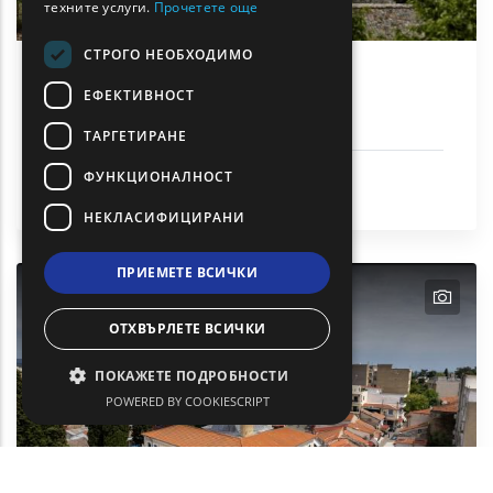
техните услуги.
Прочетете още
СТРОГО НЕОБХОДИМО
Манастир „Свети Максим“ -
ЕФЕКТИВНОСТ
планината Папикио
ТАРГЕТИРАНЕ
Религия
ФУНКЦИОНАЛНОСТ
Община Iasmos
НЕКЛАСИФИЦИРАНИ
ПРИЕМЕТЕ ВСИЧКИ
text
ОТХВЪРЛЕТЕ ВСИЧКИ
ПОКАЖЕТЕ ПОДРОБНОСТИ
POWERED BY COOKIESCRIPT