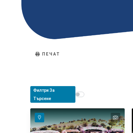
ПЕЧАТ
Филтри За
Show map on mouse hover
Задръжте мишката, за д
Търсене
text