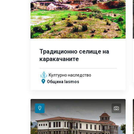
Традиционно селище на
каракачаните
Kултурно наследство
Община Iasmos
text