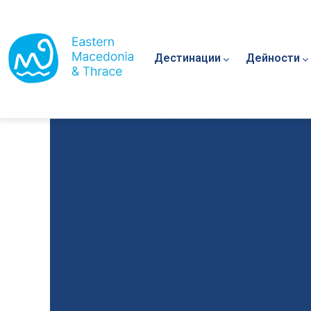
Main navigation
Премини към основното съдържание
Дестинации
Дейности