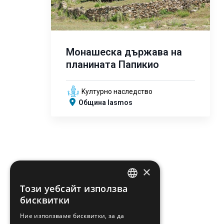
Монашеска държава на
планината Папикио
Kултурно наследство
Община Iasmos
×
Този уебсайт използва
ENGLISH
бисквитки
GREEK
Ние използваме бисквитки, за да