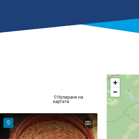
+
−
Нулиране на
а се покаже на картата
картата
text