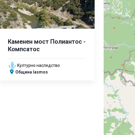
Каменен мост Полиантос -
Компсатос
Kултурно наследство
Община Iasmos