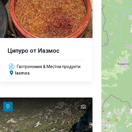
Ципуро от Иазмос
Гастрономия & Местни продукти
Iasmos
text