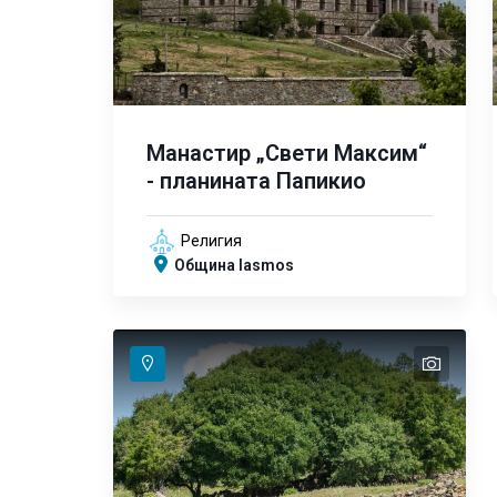
Манастир „Свети Максим“
- планината Папикио
Религия
Община Iasmos
text