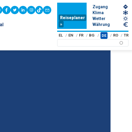
Zugang
youtube
facebook
twitter
linkedin
instagram
tiktok
contact
Klima
Reiseplaner
Wetter
»
al
Währung
EL
EN
FR
BG
RO
TR
DE