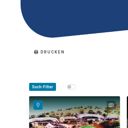
DRUCKEN
Show map on mouse hover
Such-Filter
Den Mauszeiger ziehen, um 
text