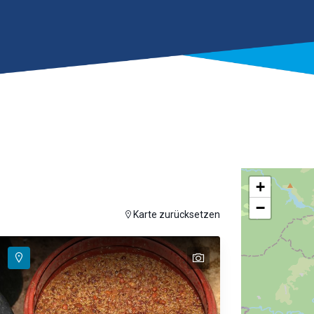
+
−
auf der Karte anzuzeigen
Karte zurücksetzen
text